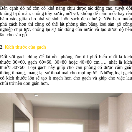
Bên cạnh đó nó còn có khả năng chịu được tác động cao, tuyệt đối
không bị ố màu, chống trầy xước, nứt vỡ, không để nấm mốc hay rêu
bám vào, giữa cho nhà vệ sinh luôn sạch đẹp như ý. Nếu bạn muốn
phá cách hơn thì cũng có thể lát phòng tắm bằng loại sàn gỗ công
nghiệp chịu lực, chống lại sự tác động của nước và tạo được độ bền
lâu cho sàn gỗ.
2.
Kích thước của gạch
Đối với gạch dùng để lát nền phòng tắm thì phổ biến nhất là kích
thước 30×60, gạch 60×60, 30×80 hoặc 40×80 cm,…, nhất là kích
thước 30×60. Loại gạch này giúp cho căn phòng có được cảm giác
thông thoáng, mang lại sự thoải mái cho mọi người. Những loại gạch
có kích thước lớn sẽ tạo ít mạch hơn cho gạch và giúp cho việc lau
chùi trở nên đơn giản hơn.