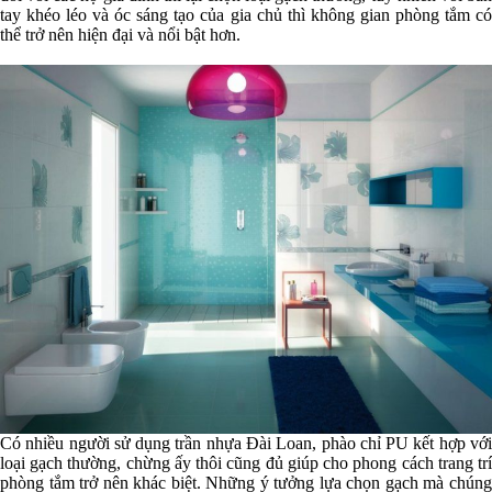
tay khéo léo và óc sáng tạo của gia chủ thì không gian phòng tắm có
thể trở nên hiện đại và nổi bật hơn.
Có nhiều người sử dụng trần nhựa Đài Loan, phào chỉ PU kết hợp với
loại gạch thường, chừng ấy thôi cũng đủ giúp cho phong cách trang trí
phòng tắm trở nên khác biệt. Những ý tưởng lựa chọn gạch mà chúng