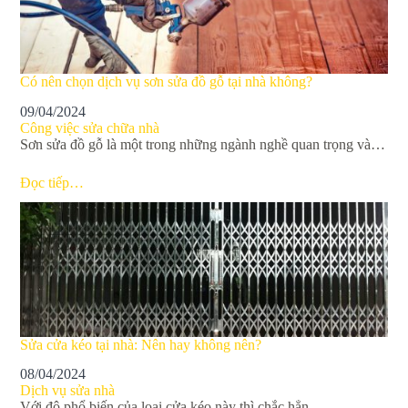
Có nên chọn dịch vụ sơn sửa đồ gỗ tại nhà không?
09/04/2024
Công việc sửa chữa nhà
Sơn sửa đồ gỗ là một trong những ngành nghề quan trọng và…
Đọc tiếp…
Sửa cửa kéo tại nhà: Nên hay không nên?
08/04/2024
Dịch vụ sửa nhà
Với độ phổ biến của loại cửa kéo này thì chắc hẳn…