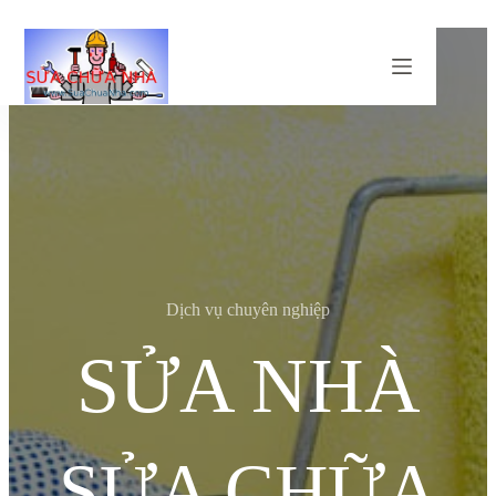
Chuyển
đến
phần
nội
dung
Dịch vụ chuyên nghiệp
SỬA NHÀ
SỬA CHỮA