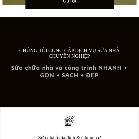
Gửi đi
a
ệ
c
b
n
h
ạ
t
ọ
n
h
n
*
o
d
*
ạ
ị
i
c
*
h
v
CHÚNG TÔI CUNG CẤP DỊCH VỤ SỬA NHÀ
ụ
CHUYÊN NGHIỆP
b
ạ
Sửa chữa nhà và công trình NHANH +
n
q
GỌN + SẠCH + ĐẸP
u
a
n
t
â
m
*
Liên hệ chúng tôi ngay
Sửa nhà ở gia đình & Chung cư