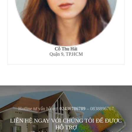
Cô Thu Hải
Quận 9, TP.HCM
Hotline tư vấn hỗ trợ:
02436786789
– 0838896767
LIÊN HỆ NGAY VỚI CHÚNG TÔI ĐỂ ĐƯỢC
HỖ TRỢ