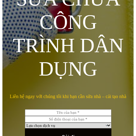
CÔNG
TRÌNH DÂN
DỤNG
Liên hệ ngay với chúng tôi khi bạn cần sửa nhà – cải tạo nhà
T
ê
S
n
ố
L
c
đ
ự
ủ
i
a