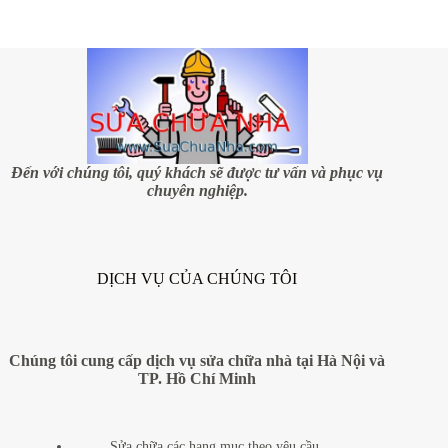
nhà
Đến với chúng tôi, quý khách sẽ được tư vấn và phục vụ
chuyên nghiệp.
DỊCH VỤ CỦA CHÚNG TÔI
Chúng tôi cung cấp dịch vụ sửa chữa nhà tại Hà Nội và
TP. Hồ Chí Minh
Sửa chữa các hạng mục theo yêu cầu