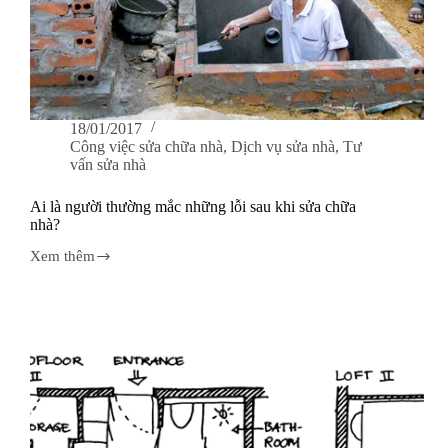
18/01/2017
Công việc sửa chữa nhà
,
Dịch vụ sửa nhà
,
Tư
vấn sửa nhà
Ai là người thường mắc những lỗi sau khi sửa chữa
nhà?
Xem thêm
Ai
là
người
thường
mắc
những
lỗi
sau
khi
sửa
chữa