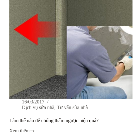
cải
tạo
nhà
trọn
gói
tại
quận
Đống
Đa
–
Hà
Nội
16/03/2017
Dịch vụ sửa nhà
,
Tư vấn sửa nhà
Làm thế nào để chống thấm ngược hiệu quả?
Xem thêm
Làm
thế