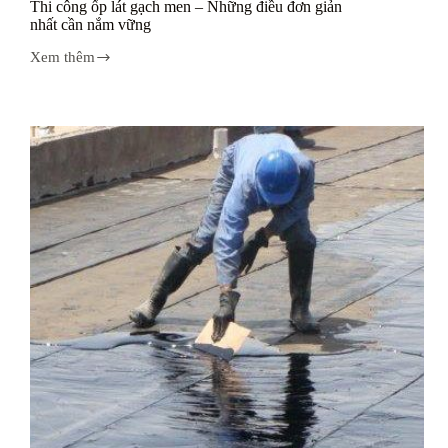
Thi công ốp lát gạch men – Những điều đơn giản
nhất cần nắm vững
Xem thêm
Thi
công
ốp
lát
gạch
men
–
Những
điều
đơn
giản
nhất
cần
nắm
vững