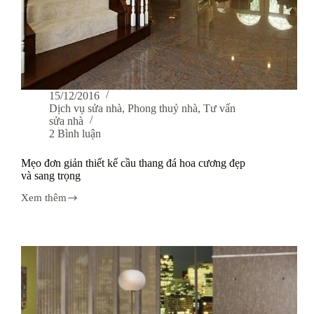
15/12/2016
Dịch vụ sửa nhà
,
Phong thuỷ nhà
,
Tư vấn
sửa nhà
2 Bình luận
Mẹo đơn giản thiết kế cầu thang đá hoa cương đẹp
và sang trọng
Xem thêm
Mẹo
đơn
giản
thiết
kế
cầu
thang
đá
hoa
cương