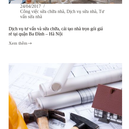
24/04/2017
Công việc sửa chữa nhà
,
Dịch vụ sửa nhà
,
Tư
vấn sửa nhà
Dịch vụ tư vấn và sửa chữa, cải tạo nhà trọn gói giá
rẻ tại quận Ba Đình – Hà Nội
Xem thêm
Dịch
vụ
tư
vấn
và
sửa
chữa,
cải
tạo
nhà
trọn
gói
giá
rẻ
tại
quận
Ba
Đình