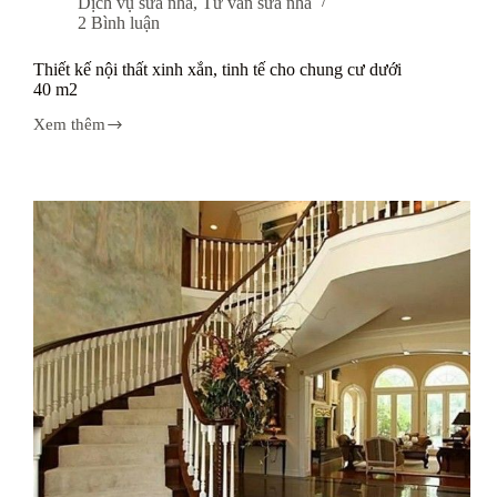
Dịch vụ sửa nhà
,
Tư vấn sửa nhà
2 Bình luận
Thiết kế nội thất xinh xắn, tinh tế cho chung cư dưới
40 m2
Xem thêm
Thiết
kế
nội
thất
xinh
xắn,
tinh
tế
cho
chung
cư
dưới
40
m2