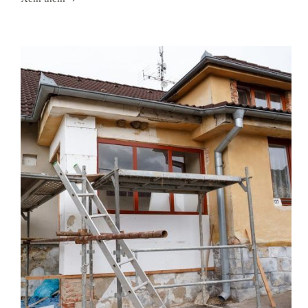
Sửa
chữa
và
cải
tạo
nhà
trọn
gói
giá
rẻ,
nhanh
nhất
tại
quận
Bắc
Từ
Liêm
–
Hà
Nội