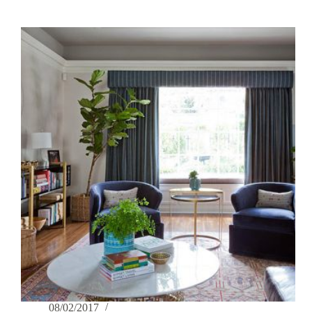
nào
để
chống
thấm
ngược
hiệu
quả?
08/02/2017