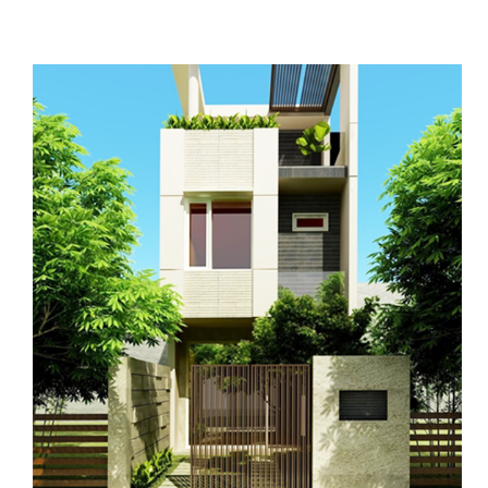
vấn
và
thi
công
sửa
chữa
nhà
trọn
gói
giá
rẻ
tại
quận
Thanh
Xuân