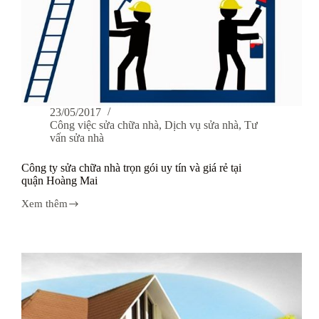
23/05/2017
Công việc sửa chữa nhà
,
Dịch vụ sửa nhà
,
Tư
vấn sửa nhà
Công ty sửa chữa nhà trọn gói uy tín và giá rẻ tại
quận Hoàng Mai
Xem thêm
Công
ty
sửa
chữa
nhà
trọn
gói
uy
tín
và