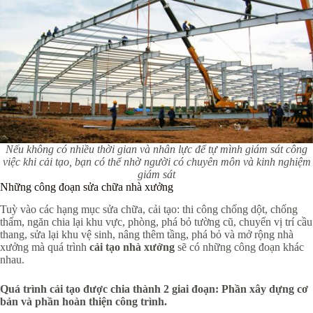
Nếu không có nhiều thời gian và nhân lực để tự mình giám sát công
việc khi cải tạo, bạn có thể nhờ người có chuyên môn và kinh nghiệm
giám sát
Những công đoạn sửa chữa nhà xưởng
Tuỳ vào các hạng mục sửa chữa, cải tạo: thi công chống dột, chống
thấm, ngăn chia lại khu vực, phòng, phá bỏ tường cũ, chuyển vị trí cầu
thang, sửa lại khu vệ sinh, nâng thêm tầng, phá bỏ và mở rộng nhà
xưởng mà quá trình
cải tạo nhà xưởng
sẽ có những công đoạn khác
nhau.
Quá trình cải tạo được chia thành 2 giai đoạn: Phần xây dựng cơ
bản và phần hoàn thiện công trình.