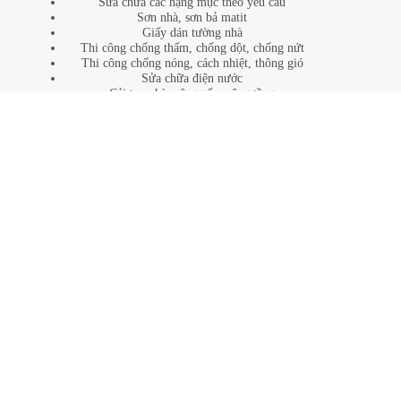
Sửa chữa các hạng mục theo yêu cầu
Sơn nhà, sơn bả matit
Giấy dán tường nhà
Thi công chống thấm, chống dột, chống nứt
Thi công chống nóng, cách nhiệt, thông gió
Sửa chữa điện nước
Cải tạo nhà, nâng cấp, nâng tầng
Tháo dỡ, phá bỏ nhà cũ
Dóc trát tường, tô trát mới
Ốp lát tường nhà, nền nhà
Cửa sắt mái tôn, mái ngói
Thi công các loại trần nhà, trần thạch cao
Chuyên nhà khung nhà thép, mái nhẹ
Cung cấp, lắp đặt cửa, thiết bị và đồ dùng nội thất
LIÊN HỆ CHÚNG TÔI
Liên hệ dịch vụ:
Sửa chữa nhà
–
Sửa nhà trọn gói
Địa
chỉ:
Hà Nội: 36 Hoàng Cầu, P. Ô Chợ Dừa, Q. Đống Đa,
Tp. Hà Nội.
Tp.HCM: 561A Điện Biên Phủ, Phường 25, Quận