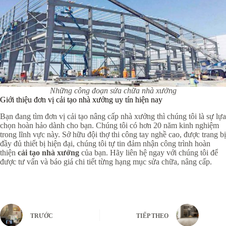
Những công đoạn sửa chữa nhà xưởng
Giới thiệu đơn vị cải tạo nhà xưởng uy tín hiện nay
Bạn đang tìm đơn vị cải tạo nâng cấp nhà xưởng thì chúng tôi là sự lựa
chọn hoàn hảo dành cho bạn. Chúng tôi có hơn 20 năm kinh nghiệm
trong lĩnh vực này. Sở hữu đội thợ thi công tay nghề cao, được trang bị
đầy đủ thiết bị hiện đại, chúng tôi tự tin đảm nhận công trình hoàn
thiện
cải tạo nhà xưởng
của bạn. Hãy liên hệ ngay với chúng tôi để
được tư vấn và báo giá chi tiết từng hạng mục sửa chữa, nâng cấp.
TRƯỚC
TIẾP THEO