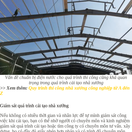
Vấn đề chuẩn bị điện nước cho quá trình thi công cũng khá quan
trọng trong quá trình cải tạo nhà xưởng
>> Xem thêm:
Quy trình thi công nhà xưởng công nghiệp từ A đến
Z
Giám sát quá trình cải tạo nhà xưởng
Nếu không có nhiều thời gian và nhân lực để tự mình giám sát công
việc khi cải tạo, bạn có thể nhờ người có chuyên môn và kinh nghiệm
giám sát quá trình cải tạo hoặc tìm công ty có chuyên môn tư vấn. xây
dựng, họ có đầy đủ giấy phép hợp pháp và có trình độ chuyên môn