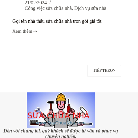
21/02/2024
Công việc sửa chữa nhà
,
Dịch vụ sửa nhà
Gọi tên nhà thầu sửa chữa nhà trọn gói giá tốt
Xem thêm
Gọi
tên
nhà
thầu
sửa
chữa
nhà
trọn
TIẾP THEO
gói
giá
tốt
Đến với chúng tôi, quý khách sẽ được tư vấn và phục vụ
chuyên nghiệp.