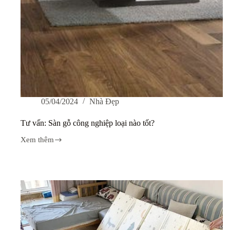
05/04/2024
Nhà Đẹp
Tư vấn: Sàn gỗ công nghiệp loại nào tốt?
Xem thêm
Tư
vấn:
Sàn
gỗ
công
nghiệp
loại
nào
tốt?