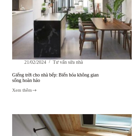
21/02/2024
Tư vấn sửa nhà
Giếng trời cho nhà bếp: Biến hóa không gian
sống hoàn hảo
Xem thêm
Giếng
trời
cho
nhà
bếp:
Biến
hóa
không
gian