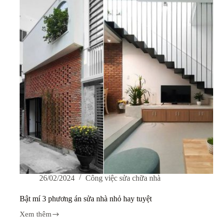
tôn
giải
nhiệt
mùa
hè
26/02/2024
Công việc sửa chữa nhà
Bật mí 3 phương án sửa nhà nhỏ hay tuyệt
Xem thêm
Bật