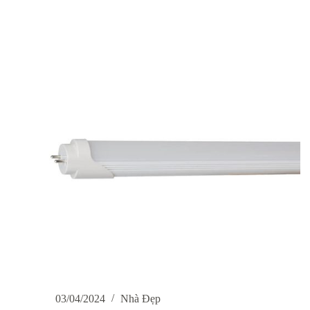
thảm
xốp
trải
sàn
cho
bé
đẹp
an
toàn
03/04/2024
Nhà Đẹp