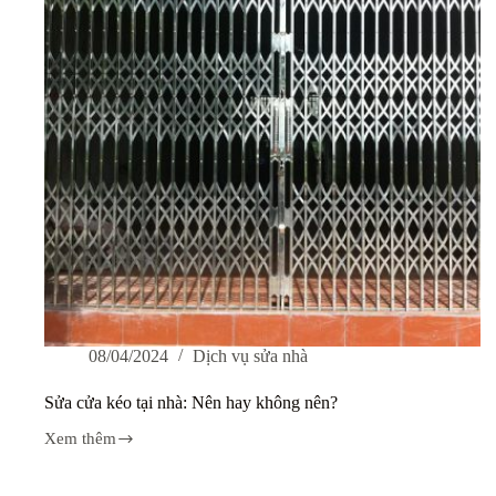
tại
nhà
không?
08/04/2024
Dịch vụ sửa nhà
Sửa cửa kéo tại nhà: Nên hay không nên?
Xem thêm
Sửa
cửa
kéo