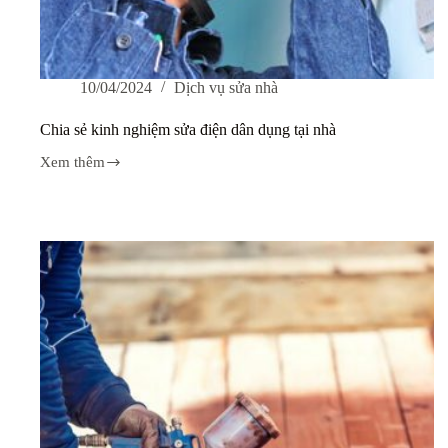
10/04/2024
Dịch vụ sửa nhà
Chia sẻ kinh nghiệm sửa điện dân dụng tại nhà
Xem thêm
Chia
sẻ
kinh
nghiệm
sửa
điện
dân
dụng
tại
nhà