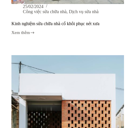
25/02/2024
Công việc sửa chữa nhà
,
Dịch vụ sửa nhà
Kinh nghiệm sửa chữa nhà cổ khôi phục nét xưa
Xem thêm
Kinh
nghiệm
sửa
chữa
nhà
cổ
khôi
phục
nét
xưa