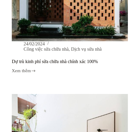
24/02/2024
Công việc sửa chữa nhà
,
Dịch vụ sửa nhà
Dự trù kinh phí sửa chữa nhà chính xác 100%
Xem thêm
Dự
trù
kinh
phí
sửa
chữa
nhà
chính
xác
100%