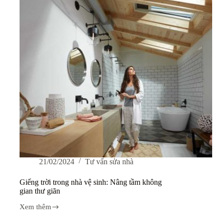
sống
hoàn
hảo
21/02/2024
Tư vấn sửa nhà
Giếng trời trong nhà vệ sinh: Nâng tầm không
gian thư giãn
Xem thêm
Giếng
trời