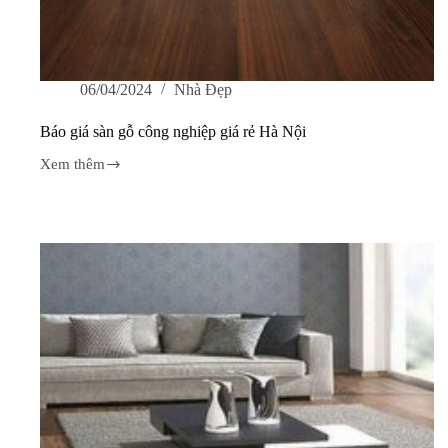
06/04/2024
Nhà Đẹp
Báo giá sàn gỗ công nghiệp giá rẻ Hà Nội
Xem thêm
Báo
giá
sàn
gỗ
công
nghiệp
giá
rẻ
Hà
Nội