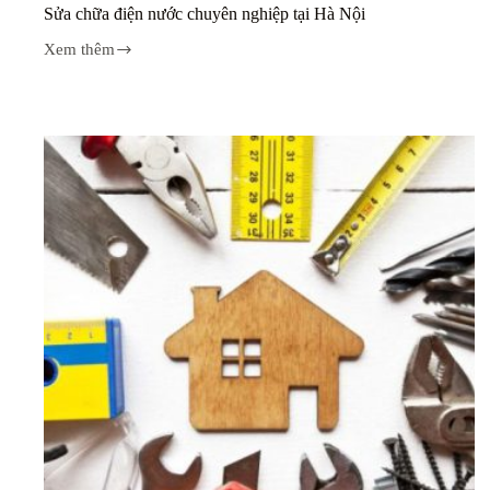
Sửa chữa điện nước chuyên nghiệp tại Hà Nội
Xem thêm
Sửa
chữa
điện
nước
chuyên
nghiệp
tại
Hà
Nội