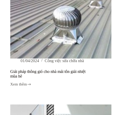
01/04/2024
Công việc sửa chữa nhà
Giải pháp thông gió cho nhà mái tôn giải nhiệt
mùa hè
Xem thêm
Giải
pháp
thông
gió
cho
nhà
mái