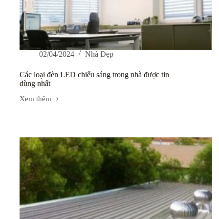
02/04/2024
Nhà Đẹp
Các loại đèn LED chiếu sáng trong nhà được tin
dùng nhất
Xem thêm
Các
loại
đèn
LED
chiếu
sáng
trong
nhà
được
tin
dùng
nhất