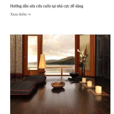
Hướng dẫn sửa cửa cuốn tại nhà cực dễ dàng
Xem thêm
Hướng
dẫn
sửa
cửa
cuốn
tại
nhà
cực
dễ
dàng