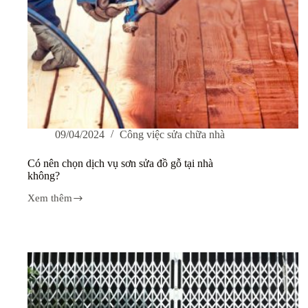
09/04/2024
Công việc sửa chữa nhà
Có nên chọn dịch vụ sơn sửa đồ gỗ tại nhà
không?
Xem thêm
Có
nên
chọn
dịch
vụ
sơn
sửa
đồ
gỗ