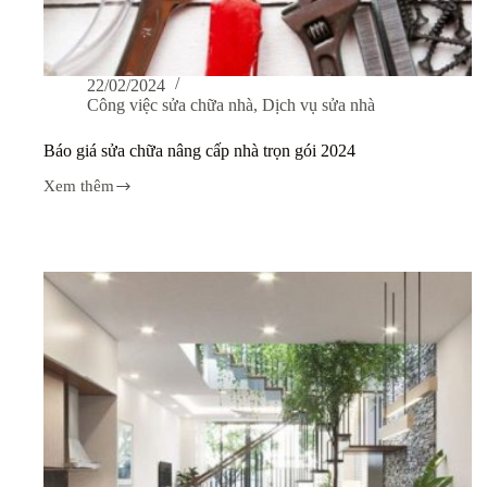
22/02/2024
Công việc sửa chữa nhà
,
Dịch vụ sửa nhà
Báo giá sửa chữa nâng cấp nhà trọn gói 2024
Xem thêm
Báo
giá
sửa
chữa
nâng
cấp
nhà
trọn
gói
2024