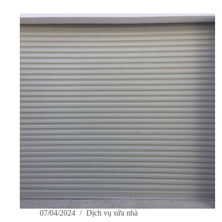
tại
nhà:
Nên
hay
không
nên?
07/04/2024
Dịch vụ sửa nhà