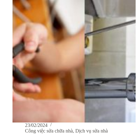
trời
đẹp
hút
tài
hút
lộc
23/02/2024
Công việc sửa chữa nhà
,
Dịch vụ sửa nhà