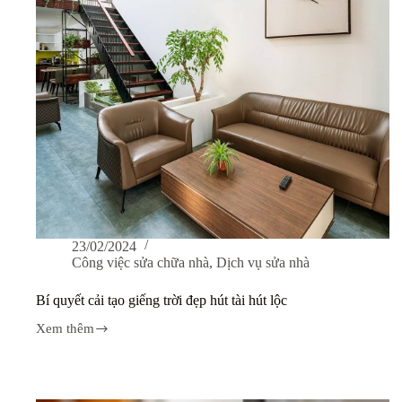
23/02/2024
Công việc sửa chữa nhà
,
Dịch vụ sửa nhà
Bí quyết cải tạo giếng trời đẹp hút tài hút lộc
Xem thêm
Bí
quyết
cải
tạo
giếng