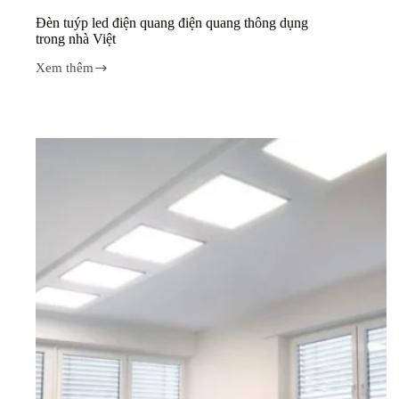
Đèn tuýp led điện quang điện quang thông dụng
trong nhà Việt
Xem thêm
Đèn
tuýp
led
điện
quang
điện
quang
thông
dụng
trong
nhà
Việt