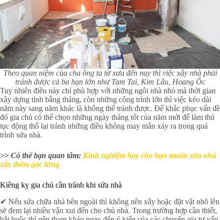
Theo quan niệm của cha ông ta từ xưa đến nay thì việc xây nhà phải
tránh được cả ba hạn lớn như Tam Tai, Kim Lâu, Hoang Ốc
Tuy nhiên điều này chỉ phù hợp với những ngôi nhà nhỏ mà thời gian
xây dựng tính bằng tháng, còn những công trình lớn thì việc kéo dài
năm này sang năm khác là không thể tránh được. Để khắc phục vấn đề
đó gia chủ có thể chọn những ngày tháng tốt của năm mới để làm thủ
tục động thổ lại tránh những điều không may mắn xảy ra trong quá
trình sửa nhà.
>> Có thể bạn quan tâm:
Kinh nghiệm hay cho bạn muốn sửa nhà
xây thêm gác lửng
Kiêng kỵ gia chủ cần tránh khi sửa nhà
✔ Nếu sửa chữa nhà bên ngoài thì không nên xây hoặc đặt vật nhô lên
sẽ đem lại nhiều vận xui đến cho chủ nhà. Trong trường hợp cần thiết,
bắt buộc thì nên tham khảo ngay đến ý kiến của các chuyên gia tư vấn