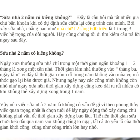
“
Sửa nhà 2 năm có kiêng không
?” – Đây là câu hỏi mà rất nhiều gia
chủ băn khoăn khi có dự định sửa chữa lại công trình của mình. Bởi
xây sửa nhà, chẳng hạn như
nhà chữ l 2 tầng 600 triệu
là 1 trong 3
việc hệ trọng của đời người. Hãy cùng chúng tôi đi tìm kiếm câu trả lời
ngay sau đây.
Sửa nhà 2 năm có kiêng không?
Ngày xưa thường sửa nhà chỉ trong một thời gian ngắn khoảng 1 – 2
tháng là xong một căn nhà. Thời gian làm nhà thường vào “ tháng ba,
ngày tám” vì đây là thời gian rảnh rỗ trong năm không vào mùa vụ mà
thóc gạo lại bán được giá. Nhưng ngày nay các công trình không còn
nhỏ như ngày xưa nên thời gian xây dựng cũng kéo dài ra rất nhiều có
khi không thể xây dựng xong trong 1 năm.
Vậy nên việc sửa nhà 2 năm là không có vấn đề gì vì theo phong thủy
việc quan trọng nhất là chọn tuổi để lấy ngày động thổ xây dựng chứ
không phải vấn đề thời gian xây dựng bao lâu. Thế nên thời gian sửa
chữa kéo dài qua năm sau không đáng lo ngại, tất cả do yếu tố của thời
gian khởi công, cũng như công trình lớn hay nhỏ.