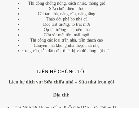
Thi công chống nóng, cách nhiệt, thông gió
Sửa chữa điện nước
Cải tạo nhà, nâng cấp, nâng tầng
Tháo dỡ, phá bỏ nhà cũ
Dóc trát tường, tô trát mới
Ốp lát tường nhà, nền nhà
Cửa sắt mái tôn, mái ngói
Thi công các loại trần nhà, trần thạch cao
Chuyên nhà khung nhà thép, mái nhẹ
Cung cấp, lắp đặt cửa, thiết bị và đồ dùng nội thất
LIÊN HỆ CHÚNG TÔI
Liên hệ dịch vụ:
Sửa chữa nhà
–
Sửa nhà trọn gói
Địa
chỉ:
Hà Nội: 36 Hoàng Cầu, P. Ô Chợ Dừa, Q. Đống Đa,
Tp. Hà Nội.
Tp.HCM: 561A Điện Biên Phủ, Phường 25, Quận
Bình Thạnh, Tp. HCM
SĐT:
0838896767
- 0243 678 6789