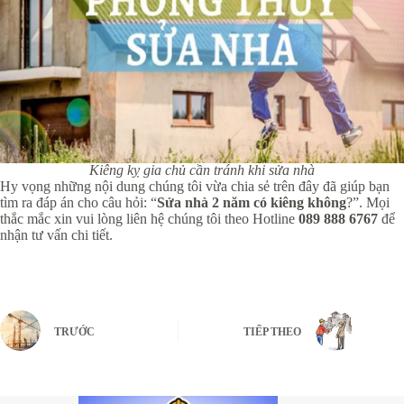
Kiêng kỵ gia chủ cần tránh khi sửa nhà
Hy vọng những nội dung chúng tôi vừa chia sẻ trên đây đã giúp bạn
tìm ra đáp án cho câu hỏi: “
Sửa nhà 2 năm có kiêng không
?”. Mọi
thắc mắc xin vui lòng liên hệ chúng tôi theo Hotline
089 888 6767
để
nhận tư vấn chi tiết.
TRƯỚC
TIẾP THEO