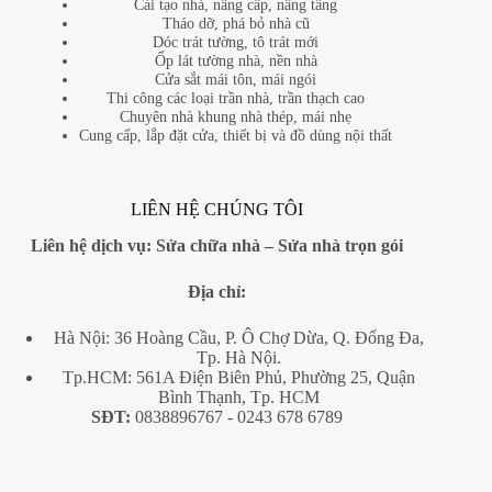
Cải tạo nhà, nâng cấp, nâng tầng
Tháo dỡ, phá bỏ nhà cũ
Dóc trát tường, tô trát mới
Ốp lát tường nhà, nền nhà
Cửa sắt mái tôn, mái ngói
Thi công các loại trần nhà, trần thạch cao
Chuyên nhà khung nhà thép, mái nhẹ
Cung cấp, lắp đặt cửa, thiết bị và đồ dùng nội thất
LIÊN HỆ CHÚNG TÔI
Liên hệ dịch vụ:
Sửa chữa nhà
–
Sửa nhà trọn gói
Địa
chỉ:
Hà Nội: 36 Hoàng Cầu, P. Ô Chợ Dừa, Q. Đống Đa,
Tp. Hà Nội.
Tp.HCM: 561A Điện Biên Phủ, Phường 25, Quận
Bình Thạnh, Tp. HCM
SĐT:
0838896767
- 0243 678 6789