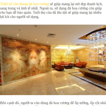
Thiết kế cầu thang đá hoa cương
sẽ giúp mang lại nét đẹp thanh lịch,
sang trọng và tinh tế nhất. Ngoài ra, sử dụng đá hoa cương còn giúp
cho bạn dễ bảo quản. Tuổi thọ của đá lâu dài sẽ giúp mang lại nhiều
lợi ích cho người sử dụng.
Bên cạnh đó, người ta còn dùng đá hoa cương để ốp tường, ốp cột nhà