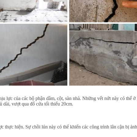
 chịu lực của các bộ phận dầm, cột, sàn nhà. Những vết nứt này có th
ủ dài, vượt qua đổ cửa tối thiểu 20cm.
ợc thực hiện. Sự chồi lún này có thể khiến các công trình lân cận bị ản