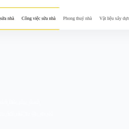
sửa nhà
Công việc sửa nhà
Phong thuỷ nhà
Vật liệu xây dự
cách khắc phục nhanh
sửa chữa nhà
,
Tư vấn sửa nhà