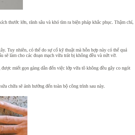
kích thước lớn, rãnh sâu và khó tìm ra biện pháp khắc phục. Thậm chí,
 xây. Tuy nhiên, có thể do sự cố kỹ thuật mà hỗn hợp này có thể quá
 cấu sẽ làm cho các đoạn mạch vữa trát bị không đều và nứt vỡ.
 được miết gọn gàng dẫn đến việc lớp vữa tô không đều gây co ngót
 sửa chữa sẽ ảnh hưởng đến toàn bộ công trình sau này.