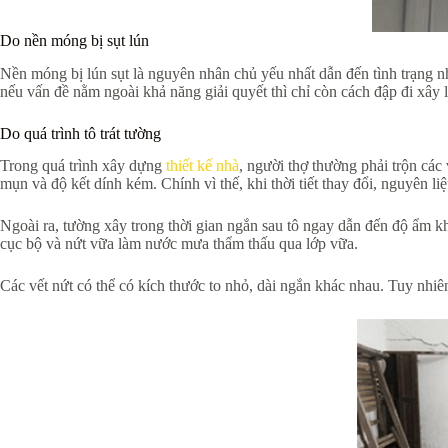
Do nền móng bị sụt lún
Nền móng bị lún sụt là nguyên nhân chủ yếu nhất dẫn đến tình trạng n
nếu vấn đề nằm ngoài khả năng giải quyết thì chỉ còn cách đập đi xây l
Do quá trình tô trát tường
Trong quá trình xây dựng
thiết kế nhà
, người thợ thường phải trộn các
mụn và độ kết dính kém. Chính vì thế, khi thời tiết thay đổi, nguyên l
Ngoài ra, tường xây trong thời gian ngắn sau tô ngay dẫn đến độ ẩm
cục bộ và nứt vữa làm nước mưa thẩm thấu qua lớp vữa.
Các vết nứt có thể có kích thước to nhỏ, dài ngắn khác nhau. Tuy nhi