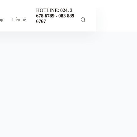
HOTLINE:
024. 3
678 6789 -
083 889
ng
Liên hệ
6767