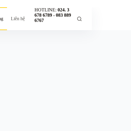
HOTLINE:
024. 3
678 6789 -
083 889
ng
Liên hệ
6767