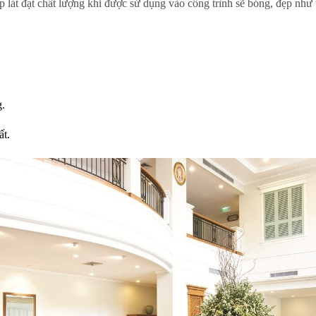
 lát đạt chất lượng khi được sử dụng vào công trình sẽ bóng, đẹp như 
g.
ất.