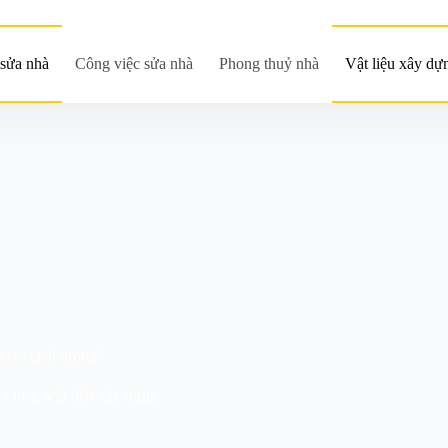
sửa nhà
Công việc sửa nhà
Phong thuỷ nhà
Vật liệu xây dự
 kém chất lượng?
ửa nhà
,
Vật liệu xây dựng