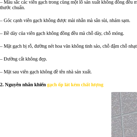
– Màu sắc các viên gạch trong cùng một lô sản xuất không đồng đều mà
thước chuẩn.
– Góc cạnh viên gạch không được mài nhẵn mà sân sùi, nhám sạm.
– Bề dày của viên gạch không đồng đều mà chỗ dày, chỗ mỏng.
– Mặt gạch bị rỗ, đường nét hoa văn không tinh sảo, chỗ đậm chỗ nhạt
– Đường cắt không đẹp.
– Mặt sau viên gạch không đề tên nhà sản xuất.
2. Nguyên nhân khiến
gạch ốp lát kém chất lượng