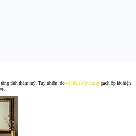
à tăng tính thẩm mỹ. Tuy nhiên, do
vật liệu xây dựng
gạch ốp lát hiện
ng.