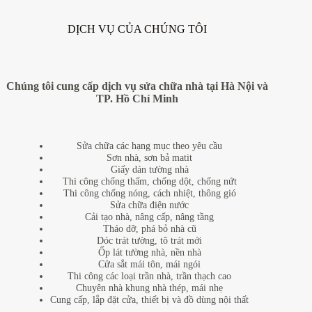
DỊCH VỤ CỦA CHÚNG TÔI
Chúng tôi cung cấp dịch vụ sửa chữa nhà tại Hà Nội và
TP. Hồ Chí Minh
Sửa chữa các hạng mục theo yêu cầu
Sơn nhà, sơn bả matit
Giấy dán tường nhà
Thi công chống thấm, chống dột, chống nứt
Thi công chống nóng, cách nhiệt, thông gió
Sửa chữa điện nước
Cải tạo nhà, nâng cấp, nâng tầng
Tháo dỡ, phá bỏ nhà cũ
Dóc trát tường, tô trát mới
Ốp lát tường nhà, nền nhà
Cửa sắt mái tôn, mái ngói
Thi công các loại trần nhà, trần thạch cao
Chuyên nhà khung nhà thép, mái nhẹ
Cung cấp, lắp đặt cửa, thiết bị và đồ dùng nội thất