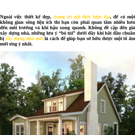
Ngoài việc thiết kế đẹp,
trang trí nội thất hiện đại
, để có mộ
không gian sống tiện ích thì bạn còn phải quan tâm nhiều hơn
đến môi trường và khí hậu xung quanh. Không đề cập đến giá
xây dựng nhà, những lưu ý “bỏ túi” dưới đây khi bắt đầu chuẩn
bị
xây dựng nhà mới
là cách để giúp bạn sở hữu được một tổ ấ
mới ưng ý nhất.