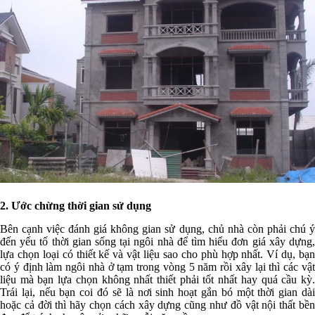
2. Ước chừng thời gian sử dụng
Bên cạnh việc đánh giá không gian sử dụng, chủ nhà còn phải chú ý
đến yếu tố thời gian sống tại ngôi nhà để tìm hiểu đơn giá xây dựng,
lựa chọn loại có thiết kế và vật liệu sao cho phù hợp nhất. Ví dụ, bạn
có ý định làm ngôi nhà ở tạm trong vòng 5 năm rồi xây lại thì các vật
liệu mà bạn lựa chọn không nhất thiết phải tốt nhất hay quá cầu kỳ.
Trái lại, nếu bạn coi đó sẽ là nơi sinh hoạt gắn bó một thời gian dài
hoặc cả đời thì hãy chọn cách xây dựng cũng như đồ vật nội thất bền