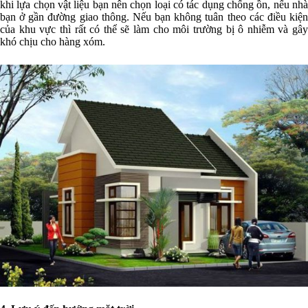
khi lựa chọn vật liệu bạn nên chọn loại có tác dụng chống ồn, nếu nhà
bạn ở gần đường giao thông. Nếu bạn không tuân theo các điều kiện
của khu vực thì rất có thể sẽ làm cho môi trường bị ô nhiễm và gây
khó chịu cho hàng xóm.