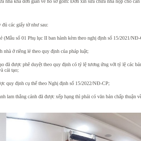
 sửa nhà khá đơn giản về hồ sơ gồm: Đơn xin sửa chữa nhà nộp cho cá
y đủ các giấy tờ như sau:
g lẻ (Mẫu số 01 Phụ lục II ban hành kèm theo nghị định số 15/2021/NĐ-
 nhà ở riêng lẻ theo quy định của pháp luật;
ạo đã được phê duyệt theo quy định có tỷ lệ tương ứng với tỷ lệ các bả
à cải tạo;
 được quy định cụ thể theo Nghị định số 15/2022/NĐ-CP;
 danh lam thắng cảnh đã được xếp hạng thì phải có văn bản chấp thuận 