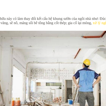
a chữa này có làm thay đổi kết cấu hệ khung sườn của ngôi nhà như: Đ
văng, sê nô, máng sối bê tông bằng cốt thép; gia cố lại móng,
xử lý ng