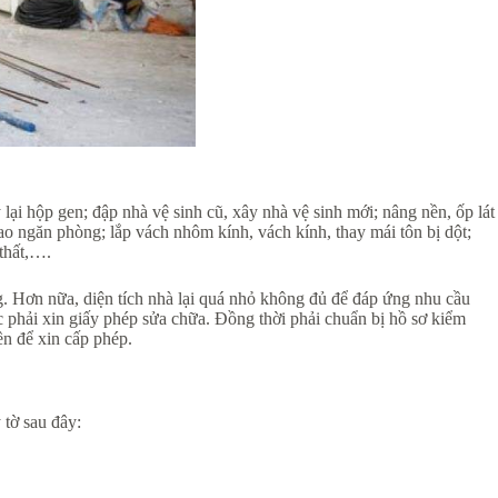
lại hộp gen; đập nhà vệ sinh cũ, xây nhà vệ sinh mới; nâng nền, ốp lát
cao ngăn phòng; lắp vách nhôm kính, vách kính, thay mái tôn bị dột;
 thất,….
. Hơn nữa, diện tích nhà lại quá nhỏ không đủ để đáp ứng nhu cầu
c phải xin giấy phép sửa chữa. Đồng thời phải chuẩn bị hồ sơ kiểm
ền để xin cấp phép.
 tờ sau đây: