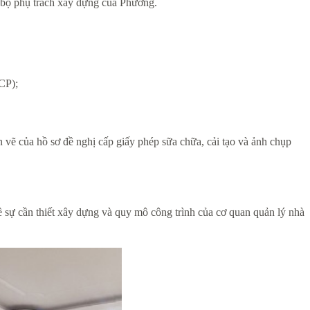
n bộ phụ trách xây dựng của Phường.
CP);
n vẽ của hồ sơ đề nghị cấp giấy phép sữa chữa, cải tạo và ảnh chụp
về sự cần thiết xây dựng và quy mô công trình của cơ quan quản lý nhà