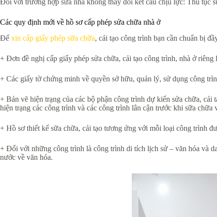
Đối với trường hợp sửa nhà không thay đổi kết cấu chịu lực: Thủ tục
Các quy định mới về hồ sơ cấp phép sửa chữa nhà ở
Để
xin cấp giấy phép sữa chữa
, cải tạo công trình bạn cần chuẩn bị đầ
+ Đơn đề nghị cấp giấy phép sửa chữa, cải tạo công trình, nhà ở riên
+ Các giấy tờ chứng minh về quyền sở hữu, quản lý, sử dụng công trình
+ Bản vẽ hiện trạng của các bộ phận công trình dự kiến sửa chữa, cải t
hiện trạng các công trình và các công trình lân cận trước khi sữa chữa v
+ Hồ sơ thiết kế sữa chữa, cải tạo tương ứng với mỗi loại công trình
+ Đối với những công trình là công trình di tích lịch sử – văn hóa và
nước về văn hóa.