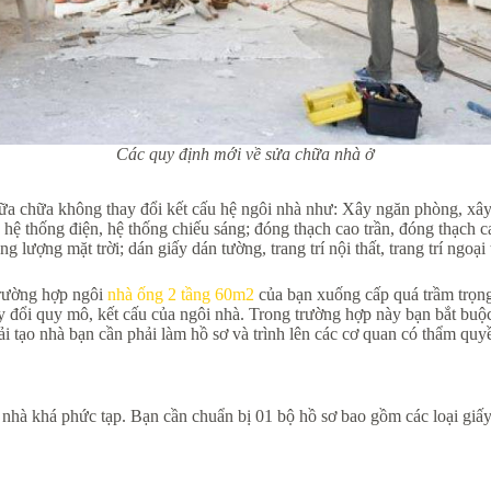
Các quy định mới về sửa chữa nhà ở
sữa chữa không thay đổi kết cấu hệ ngôi nhà như: Xây ngăn phòng, xây 
a hệ thống điện, hệ thống chiếu sáng; đóng thạch cao trần, đóng thạch 
lượng mặt trời; dán giấy dán tường, trang trí nội thất, trang trí ngoại
trường hợp ngôi
nhà ống 2 tầng
60m2
của bạn xuống cấp quá trầm trọng
ay đổi quy mô, kết cấu của ngôi nhà. Trong trường hợp này bạn bắt buộ
i tạo nhà bạn cần phải làm hồ sơ và trình lên các cơ quan có thẩm quy
a nhà khá phức tạp. Bạn cần chuẩn bị 01 bộ hồ sơ bao gồm các loại giấy