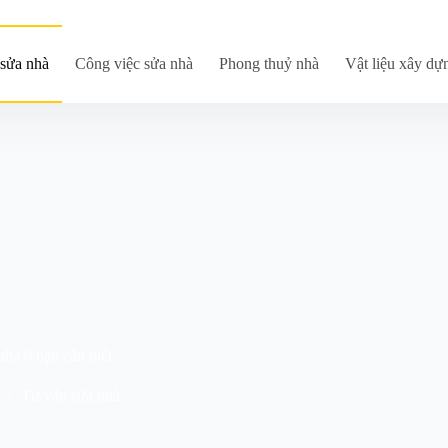
sửa nhà
Công việc sửa nhà
Phong thuỷ nhà
Vật liệu xây dự
hà ở bạn cần biết
Tư vấn sửa nhà