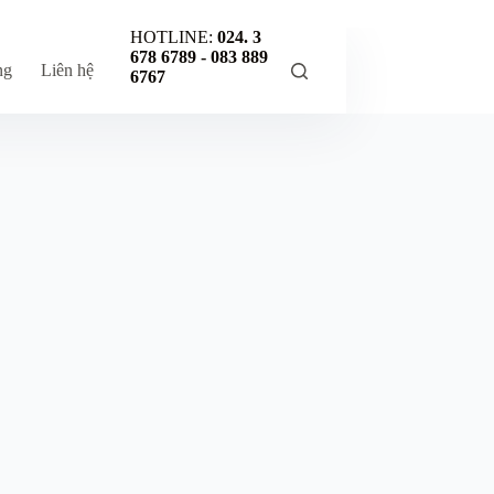
HOTLINE:
024. 3
678 6789 -
083 889
ng
Liên hệ
6767