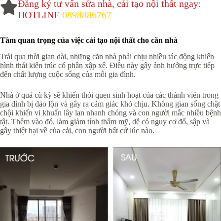
Đăng ký tư vấn sửa nhà, cải tạo nội thất ngay:
HOTLINE
0898886767
Tầm quan trọng của việc cải tạo nội thất cho căn nhà
Trải qua thời gian dài, những căn nhà phải chịu nhiều tác động khiến
hình thái kiến trúc có phần xập xệ. Điều này gây ảnh hưởng trực tiếp
đến chất lượng cuộc sống của mỗi gia đình.
Nhà ở quá cũ kỹ sẽ khiến thói quen sinh hoạt của các thành viên trong
gia đình bị đảo lộn và gây ra cảm giác khó chịu. Không gian sống chật
chội khiến vi khuẩn lây lan nhanh chóng và con người mắc nhiều bệnh
tật. Thêm vào đó, làm giảm tính thẩm mỹ, dễ có nguy cơ đổ, sập và
gây thiệt hại về của cải, con người bất cứ lúc nào.