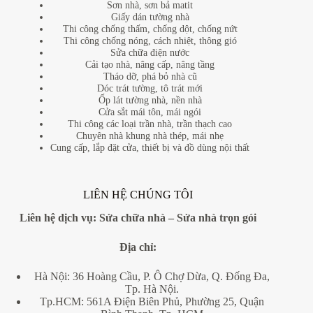
Sơn nhà, sơn bả matit
Giấy dán tường nhà
Thi công chống thấm, chống dột, chống nứt
Thi công chống nóng, cách nhiệt, thông gió
Sửa chữa điện nước
Cải tạo nhà, nâng cấp, nâng tầng
Tháo dỡ, phá bỏ nhà cũ
Dóc trát tường, tô trát mới
Ốp lát tường nhà, nền nhà
Cửa sắt mái tôn, mái ngói
Thi công các loại trần nhà, trần thạch cao
Chuyên nhà khung nhà thép, mái nhẹ
Cung cấp, lắp đặt cửa, thiết bị và đồ dùng nội thất
LIÊN HỆ CHÚNG TÔI
Liên hệ dịch vụ:
Sửa chữa nhà
–
Sửa nhà trọn gói
Địa
chỉ:
Hà Nội: 36 Hoàng Cầu, P. Ô Chợ Dừa, Q. Đống Đa,
Tp. Hà Nội.
Tp.HCM: 561A Điện Biên Phủ, Phường 25, Quận