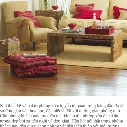
Khi thiết kế và bài trí phòng khách, yếu tố quan trọng hàng đầu đó là
sự đơn giản và khoa học, đặc biệt là đối với những gian phòng nhỏ.
Căn phòng khách này tuy diện tích khiêm tốn nhưng vẫn để lại ấn
tượng đẹp bởi sự tiện nghi và đơn giản. Hầu hết nội thất trong phòng
khách này đều được chọn những vật liệu thân thiện với môi trường