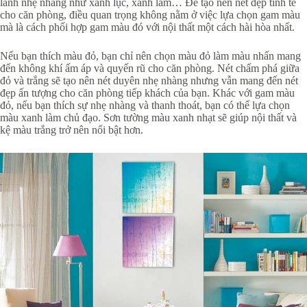
lành nhẹ nhàng như xanh lục, xanh lam… Để tạo nên nét đẹp tinh tế
cho căn phòng, điều quan trọng không nằm ở việc lựa chọn gam màu
mà là cách phối hợp gam màu đó với nội thất một cách hài hòa nhất.
Nếu bạn thích màu đỏ, bạn chỉ nên chọn màu đỏ làm màu nhấn mang
đến không khí ấm áp và quyến rũ cho căn phòng. Nét chấm phá giữa
đỏ và trắng sẽ tạo nên nét duyên nhẹ nhàng nhưng vẫn mang đến nét
đẹp ấn tượng cho căn phòng tiếp khách của bạn. Khác với gam màu
đỏ, nếu bạn thích sự nhẹ nhàng và thanh thoát, bạn có thể lựa chọn
màu xanh làm chủ đạo. Sơn tường màu xanh nhạt sẽ giúp nội thất và
kệ màu trắng trở nên nổi bật hơn.