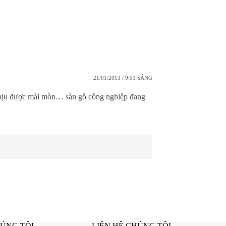
21/01/2013 / 9:51 SÁNG
hịu được mài mòn… sàn gỗ công nghiệp đang
HÚNG TÔI
LIÊN HỆ CHÚNG TÔI