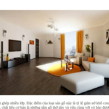
 ghép nhiều lớp. Đặc điểm của loại sàn gỗ này là tỷ lệ giãn nở khô con
, chất liệu cơ bản là những tấm gỗ thớ dày và vừa cùng với vỏ bào đượ