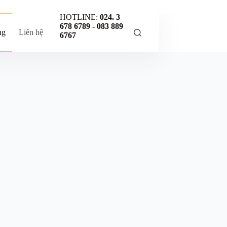
HOTLINE:
024. 3
678 6789 -
083 889
ng
Liên hệ
6767