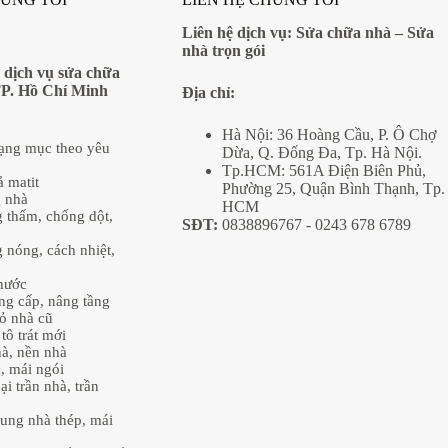
Liên hệ dịch vụ:
Sửa chữa nhà
–
Sửa
nhà trọn gói
 dịch vụ sửa chữa
TP. Hồ Chí Minh
Địa
chỉ:
Hà Nội: 36 Hoàng Cầu, P. Ô Chợ
hạng mục theo yêu
Dừa, Q. Đống Đa, Tp. Hà Nội.
Tp.HCM: 561A Điện Biên Phủ,
ả matit
Phường 25, Quận Bình Thạnh, Tp.
g nhà
HCM
 thấm, chống dột,
SĐT:
0838896767
- 0243 678 6789
 nóng, cách nhiệt,
nước
âng cấp, nâng tầng
ỏ nhà cũ
tô trát mới
hà, nền nhà
, mái ngói
ại trần nhà, trần
ung nhà thép, mái