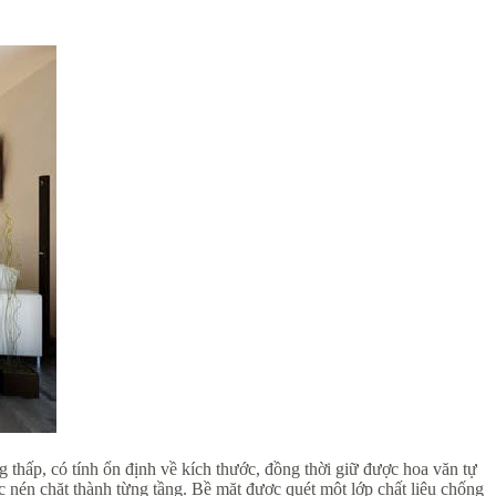
g thấp, có tính ổn định về kích thước, đồng thời giữ được hoa văn tự
c nén chặt thành từng tầng. Bề mặt được quét một lớp chất liệu chống