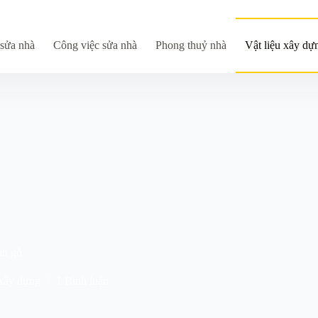
sửa nhà
Công việc sửa nhà
Phong thuỷ nhà
Vật liệu xây dự
àn gỗ
 xây dựng
1 Bình luận