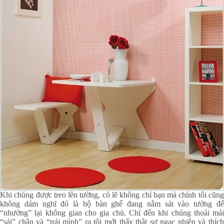
Khi chúng được treo lên tường, có lẽ không chỉ bạn mà chính tôi cũng
không dám nghĩ đó là bộ bàn ghế đang nằm sát vào tường để
“nhường” lại không gian cho gia chủ. Chỉ đến khi chúng thoải mái
“sải” chân và “trải mình” ra tôi mới thấy thật sự ngạc nhiên và thích