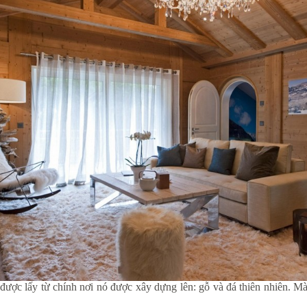
 được lấy từ chính nơi nó được xây dựng lên: gỗ và đá thiên nhiên. 