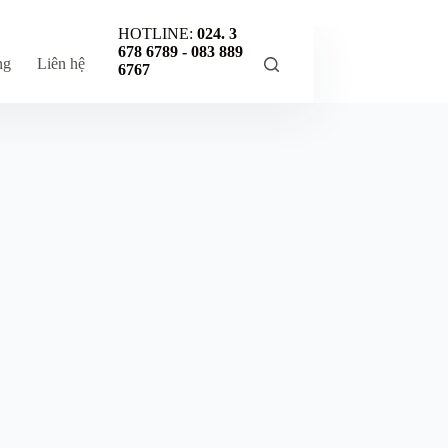
HOTLINE:
024. 3
678 6789 -
083 889
ng
Liên hệ
6767