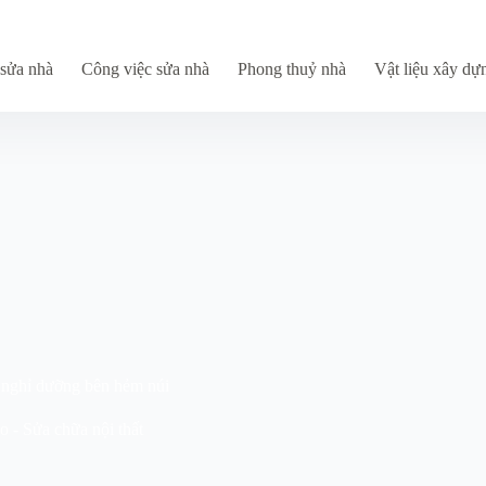
sửa nhà
Công việc sửa nhà
Phong thuỷ nhà
Vật liệu xây dự
 nghỉ dưỡng bên hẻm núi
ạo - Sửa chữa nội thất