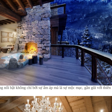
g nổi bật không chỉ bởi sự ấm áp mà là sự mộc mạc, gần gũi với thiên 