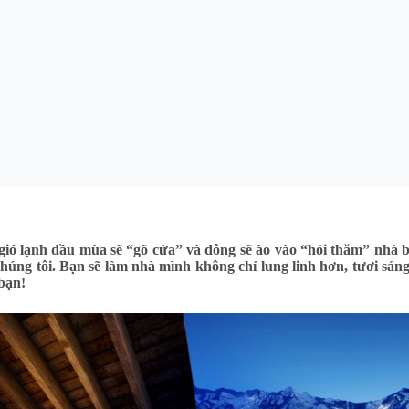
ió lạnh đầu mùa sẽ “gõ cửa” và đông sẽ ào vào “hỏi thăm” nhà 
úng tôi. Bạn sẽ làm nhà mình không chỉ lung linh hơn, tươi sán
bạn!