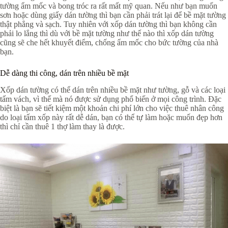
tường ẩm mốc và bong tróc ra rất mất mỹ quan. Nếu như bạn muốn
sơn hoặc dùng giấy dán tường thì bạn cần phải trát lại để bề mặt tường
thật phẳng và sạch. Tuy nhiên với xốp dán tường thì bạn không cần
phải lo lắng thì dù với bề mặt tường như thế nào thì xốp dán tường
cũng sẽ che hết khuyết điểm, chống ẩm mốc cho bức tường của nhà
bạn.
Dễ dàng thi công, dán trên nhiều bề mặt
Xốp dán tường có thể dán trên nhiều bề mặt như tường, gỗ và các loại
tấm vách, vì thế mà nó được sử dụng phổ biến ở mọi công trình. Đặc
biệt là bạn sẽ tiết kiệm một khoản chi phí lớn cho việc thuê nhân công
do loại tấm xốp này rất dễ dán, bạn có thể tự làm hoặc muốn đẹp hơn
thì chỉ cần thuê 1 thợ làm thay là được.