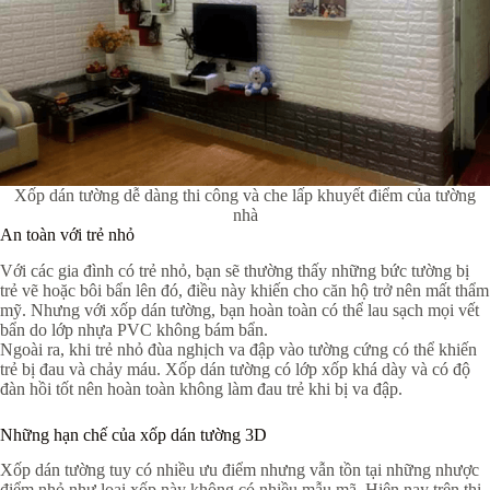
Xốp dán tường dễ dàng thi công và che lấp khuyết điểm của tường
nhà
An toàn với trẻ nhỏ
Với các gia đình có trẻ nhỏ, bạn sẽ thường thấy những bức tường bị
trẻ vẽ hoặc bôi bẩn lên đó, điều này khiến cho căn hộ trở nên mất thẩm
mỹ. Nhưng với xốp dán tường, bạn hoàn toàn có thể lau sạch mọi vết
bẩn do lớp nhựa PVC không bám bẩn.
Ngoài ra, khi trẻ nhỏ đùa nghịch va đập vào tường cứng có thể khiến
trẻ bị đau và chảy máu. Xốp dán tường có lớp xốp khá dày và có độ
đàn hồi tốt nên hoàn toàn không làm đau trẻ khi bị va đập.
Những hạn chế của xốp dán tường 3D
Xốp dán tường tuy có nhiều ưu điểm nhưng vẫn tồn tại những nhược
điểm nhỏ như loại xốp này không có nhiều mẫu mã. Hiện nay trên thị