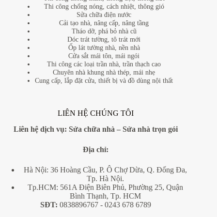
Thi công chống nóng, cách nhiệt, thông gió
Sửa chữa điện nước
Cải tạo nhà, nâng cấp, nâng tầng
Tháo dỡ, phá bỏ nhà cũ
Dóc trát tường, tô trát mới
Ốp lát tường nhà, nền nhà
Cửa sắt mái tôn, mái ngói
Thi công các loại trần nhà, trần thạch cao
Chuyên nhà khung nhà thép, mái nhẹ
Cung cấp, lắp đặt cửa, thiết bị và đồ dùng nội thất
LIÊN HỆ CHÚNG TÔI
Liên hệ dịch vụ:
Sửa chữa nhà
–
Sửa nhà trọn gói
Địa
chỉ:
Hà Nội: 36 Hoàng Cầu, P. Ô Chợ Dừa, Q. Đống Đa,
Tp. Hà Nội.
Tp.HCM: 561A Điện Biên Phủ, Phường 25, Quận
Bình Thạnh, Tp. HCM
SĐT:
0838896767
- 0243 678 6789