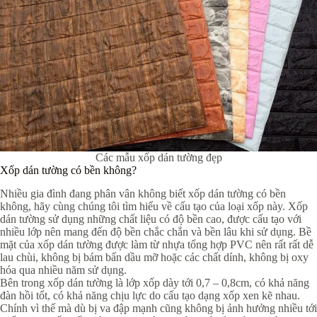
Các mẫu xốp dán tường đẹp
Xốp dán tường có bền không?
Nhiều gia đình đang phân vân không biết xốp dán tường có bền
không, hãy cùng chúng tôi tìm hiểu về cấu tạo của loại xốp này. Xốp
dán tường sử dụng những chất liệu có độ bền cao, được cấu tạo với
nhiều lớp nên mang đến độ bền chắc chắn và bền lâu khi sử dụng. Bề
mặt của xốp dán tường được làm từ nhựa tổng hợp PVC nên rất rất dễ
lau chùi, không bị bám bẩn dầu mỡ hoặc các chất dính, không bị oxy
hóa qua nhiều năm sử dụng.
Bên trong xốp dán tường là lớp xốp dày tới 0,7 – 0,8cm, có khả năng
đàn hồi tốt, có khả năng chịu lực do cấu tạo dạng xốp xen kẽ nhau.
Chính vì thế mà dù bị va đập mạnh cũng không bị ảnh hưởng nhiều tới