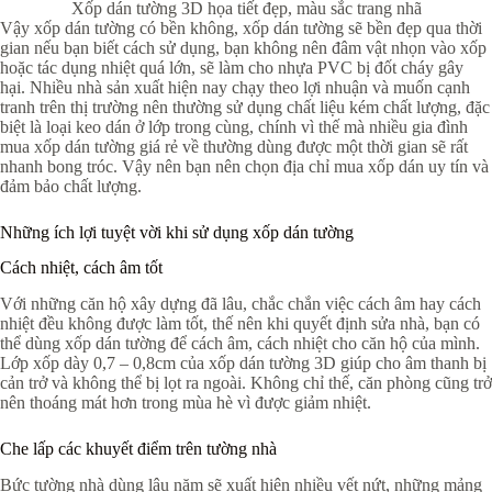
Xốp dán tường 3D họa tiết đẹp, màu sắc trang nhã
Vậy xốp dán tường có bền không, xốp dán tường sẽ bền đẹp qua thời
gian nếu bạn biết cách sử dụng, bạn không nên đâm vật nhọn vào xốp
hoặc tác dụng nhiệt quá lớn, sẽ làm cho nhựa PVC bị đốt cháy gây
hại. Nhiều nhà sản xuất hiện nay chạy theo lợi nhuận và muốn cạnh
tranh trên thị trường nên thường sử dụng chất liệu kém chất lượng, đặc
biệt là loại keo dán ở lớp trong cùng, chính vì thế mà nhiều gia đình
mua xốp dán tường giá rẻ về thường dùng được một thời gian sẽ rất
nhanh bong tróc. Vậy nên bạn nên chọn địa chỉ mua xốp dán uy tín và
đảm bảo chất lượng.
Những ích lợi tuyệt vời khi sử dụng xốp dán tường
Cách nhiệt, cách âm tốt
Với những căn hộ xây dựng đã lâu, chắc chắn việc cách âm hay cách
nhiệt đều không được làm tốt, thế nên khi quyết định sửa nhà, bạn có
thể dùng xốp dán tường để cách âm, cách nhiệt cho căn hộ của mình.
Lớp xốp dày 0,7 – 0,8cm của xốp dán tường 3D giúp cho âm thanh bị
cản trở và không thể bị lọt ra ngoài. Không chỉ thế, căn phòng cũng trở
nên thoáng mát hơn trong mùa hè vì được giảm nhiệt.
Che lấp các khuyết điểm trên tường nhà
Bức tường nhà dùng lâu năm sẽ xuất hiện nhiều vết nứt, những mảng