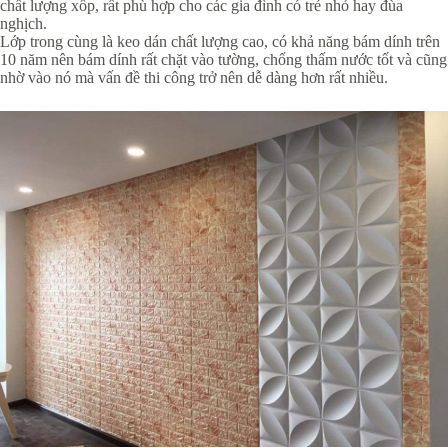
chất lượng xốp, rất phù hợp cho các gia đình có trẻ nhỏ hay đùa
nghịch.
Lớp trong cùng là keo dán chất lượng cao, có khả năng bám dính trên
10 năm nên bám dính rất chặt vào tường, chống thấm nước tốt và cũng
nhờ vào nó mà vấn đề thi công trở nên dễ dàng hơn rất nhiều.