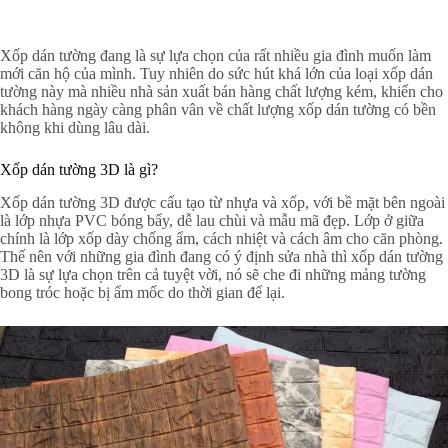
Xốp dán tường đang là sự lựa chọn của rất nhiều gia đình muốn làm
mới căn hộ của mình. Tuy nhiên do sức hút khá lớn của loại xốp dán
tường này mà nhiều nhà sản xuất bán hàng chất lượng kém, khiến cho
khách hàng ngày càng phân vân về chất lượng xốp dán tường có bền
không khi dùng lâu dài.
Xốp dán tường 3D là gì?
Xốp dán tường 3D được cấu tạo từ nhựa và xốp, với bề mặt bên ngoài
là lớp nhựa PVC bóng bẩy, dễ lau chùi và mẫu mã đẹp. Lớp ở giữa
chính là lớp xốp dày chống ẩm, cách nhiệt và cách âm cho căn phòng.
Thế nên với những gia đình đang có ý định sửa nhà thì xốp dán tường
3D là sự lựa chọn trên cả tuyệt vời, nó sẽ che đi những mảng tường
bong tróc hoặc bị ẩm mốc do thời gian để lại.