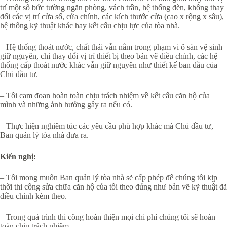
trí một số bức tường ngăn phòng, vách trần, hệ thống đèn, không thay
đổi các vị trí cửa sổ, cửa chính, các kích thước cửa (cao x rộng x sâu),
hệ thống kỹ thuật khác hay kết cấu chịu lực của tòa nhà.
– Hệ thống thoát nước, chất thải vẫn nằm trong phạm vi ô sàn vệ sinh
giữ nguyên, chỉ thay đổi vị trí thiết bị theo bản vẽ điều chỉnh, các hệ
thống cấp thoát nước khác vẫn giữ nguyên như thiết kế ban đầu của
Chủ đầu tư.
– Tôi cam đoan hoàn toàn chịu trách nhiệm về kết cấu căn hộ của
mình và những ảnh hưởng gây ra nếu có.
– Thực hiện nghiêm túc các yêu cầu phù hợp khác mà Chủ đầu tư,
Ban quản lý tòa nhà đưa ra.
Kiến nghị:
– Tôi mong muốn Ban quản lý tòa nhà sẽ cấp phép để chúng tôi kịp
thời thi công sửa chữa căn hộ của tôi theo đúng như bản vẽ kỹ thuật đã
điều chỉnh kèm theo.
– Trong quá trình thi công hoàn thiện mọi chi phí chúng tôi sẽ hoàn
toàn chịu trách nhiệm.