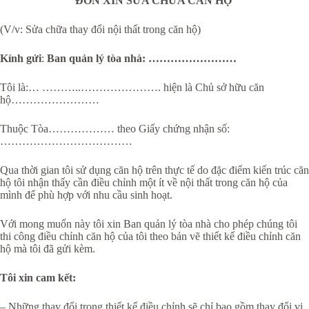
ĐƠN XIN SỬA CHỮA CĂN HỘ
(V/v: Sửa chữa thay đổi nội thất trong căn hộ)
Kính gửi
:
Ban quản lý tòa nhà: ……………………
Tôi là:… ………..…………………. hiện là Chủ sở hữu căn
hộ……………………
Thuộc Tòa……………… theo Giấy chứng nhận số:
………………………………
Qua thời gian tôi sử dụng căn hộ trên thực tế do đặc điểm kiến trúc căn
hộ tôi nhận thấy cần điều chỉnh một ít về nội thất trong căn hộ của
mình để phù hợp với nhu cầu sinh hoạt.
Với mong muốn này tôi xin Ban quản lý tòa nhà cho phép chúng tôi
thi công điều chỉnh căn hộ của tôi theo bản vẽ thiết kế điều chỉnh căn
hộ mà tôi đã gửi kèm.
Tôi xin cam kết:
– Những thay đổi trong thiết kế điều chỉnh sẽ chỉ bao gồm thay đổi vị