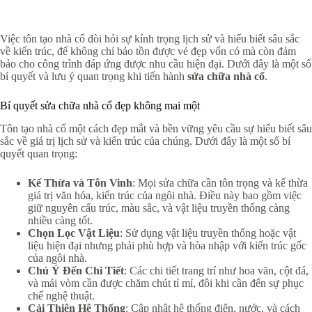
Việc tôn tạo nhà cổ đòi hỏi sự kính trọng lịch sử và hiểu biết sâu sắc
về kiến trúc, để không chỉ bảo tồn được vẻ đẹp vốn có mà còn đảm
bảo cho công trình đáp ứng được nhu cầu hiện đại. Dưới đây là một số
bí quyết và lưu ý quan trọng khi tiến hành
sửa chữa nhà cổ
.
Bí quyết sửa chữa nhà cổ đẹp không mai một
Tôn tạo nhà cổ một cách đẹp mắt và bền vững yêu cầu sự hiểu biết sâu
sắc về giá trị lịch sử và kiến trúc của chúng. Dưới đây là một số bí
quyết quan trọng:
Kế Thừa và Tôn Vinh
: Mọi sửa chữa cần tôn trọng và kế thừa
giá trị văn hóa, kiến trúc của ngôi nhà. Điều này bao gồm việc
giữ nguyên cấu trúc, màu sắc, và vật liệu truyền thống càng
nhiều càng tốt.
Chọn Lọc Vật Liệu
: Sử dụng vật liệu truyền thống hoặc vật
liệu hiện đại nhưng phải phù hợp và hòa nhập với kiến trúc gốc
của ngôi nhà.
Chú Ý Đến Chi Tiết
: Các chi tiết trang trí như hoa văn, cột đá,
và mái vòm cần được chăm chút tỉ mỉ, đôi khi cần đến sự phục
chế nghệ thuật.
Cải Thiện Hệ Thống
: Cập nhật hệ thống điện, nước, và cách