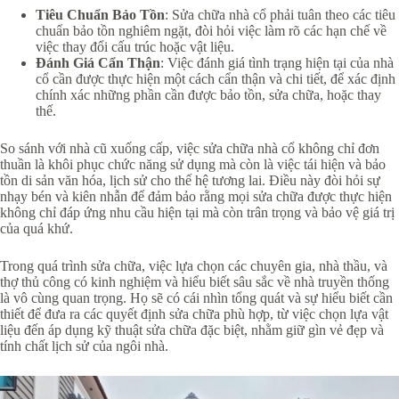
Tiêu Chuẩn Bảo Tồn
: Sửa chữa nhà cổ phải tuân theo các tiêu
chuẩn bảo tồn nghiêm ngặt, đòi hỏi việc làm rõ các hạn chế về
việc thay đổi cấu trúc hoặc vật liệu.
Đánh Giá Cẩn Thận
: Việc đánh giá tình trạng hiện tại của nhà
cổ cần được thực hiện một cách cẩn thận và chi tiết, để xác định
chính xác những phần cần được bảo tồn, sửa chữa, hoặc thay
thế.
So sánh với nhà cũ xuống cấp, việc sửa chữa nhà cổ không chỉ đơn
thuần là khôi phục chức năng sử dụng mà còn là việc tái hiện và bảo
tồn di sản văn hóa, lịch sử cho thế hệ tương lai. Điều này đòi hỏi sự
nhạy bén và kiên nhẫn để đảm bảo rằng mọi sửa chữa được thực hiện
không chỉ đáp ứng nhu cầu hiện tại mà còn trân trọng và bảo vệ giá trị
của quá khứ.
Trong quá trình sửa chữa, việc lựa chọn các chuyên gia, nhà thầu, và
thợ thủ công có kinh nghiệm và hiểu biết sâu sắc về nhà truyền thống
là vô cùng quan trọng. Họ sẽ có cái nhìn tổng quát và sự hiểu biết cần
thiết để đưa ra các quyết định sửa chữa phù hợp, từ việc chọn lựa vật
liệu đến áp dụng kỹ thuật sửa chữa đặc biệt, nhằm giữ gìn vẻ đẹp và
tính chất lịch sử của ngôi nhà.