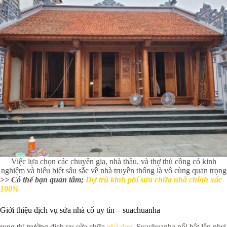
Việc lựa chọn các chuyên gia, nhà thầu, và thợ thủ công có kinh
nghiệm và hiểu biết sâu sắc về nhà truyền thống là vô cùng quan trọng
>> Có thể bạn quan tâm;
Dự trù kinh phí sửa chữa nhà chính xác
100%
Giới thiệu dịch vụ sửa nhà cổ uy tín – suachuanha
rong thị trường dịch vụ sửa chữa
nhà đẹp
, Suachuanha nổi bật lên như