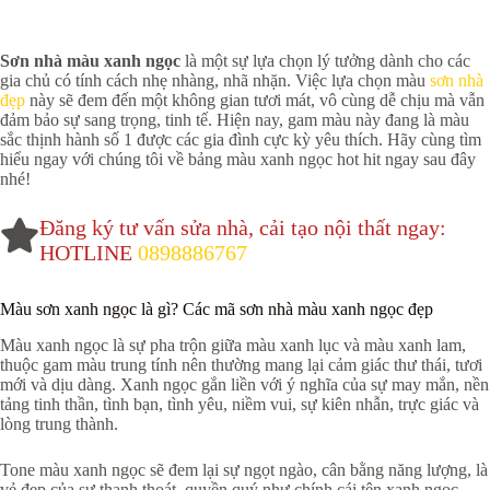
Sơn nhà màu xanh ngọc
là một sự lựa chọn lý tưởng dành cho các
gia chủ có tính cách nhẹ nhàng, nhã nhặn. Việc lựa chọn màu
sơn nhà
đẹp
này sẽ đem đến một không gian tươi mát, vô cùng dễ chịu mà vẫn
đảm bảo sự sang trọng, tinh tế. Hiện nay, gam màu này đang là màu
sắc thịnh hành số 1 được các gia đình cực kỳ yêu thích. Hãy cùng tìm
hiểu ngay với chúng tôi về bảng màu xanh ngọc hot hit ngay sau đây
nhé!
Đăng ký tư vấn sửa nhà, cải tạo nội thất ngay:
HOTLINE
0898886767
Màu sơn xanh ngọc là gì? Các mã sơn nhà màu xanh ngọc đẹp
Màu xanh ngọc là sự pha trộn giữa màu xanh lục và màu xanh lam,
thuộc gam màu trung tính nên thường mang lại cảm giác thư thái, tươi
mới và dịu dàng. Xanh ngọc gắn liền với ý nghĩa của sự may mắn, nền
tảng tinh thần, tình bạn, tình yêu, niềm vui, sự kiên nhẫn, trực giác và
lòng trung thành.
Tone màu xanh ngọc sẽ đem lại sự ngọt ngào, cân bằng năng lượng, là
vẻ đẹp của sự thanh thoát, quyền quý như chính cái tên xanh ngọc.