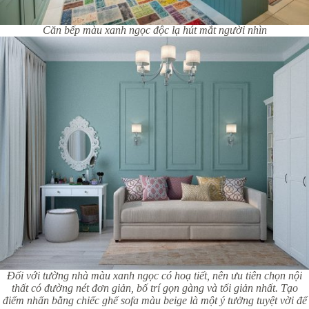
Căn bếp màu xanh ngọc độc lạ hút mắt người nhìn
Đối với tường nhà màu xanh ngọc có hoạ tiết, nên ưu tiên chọn nội
thất có đường nét đơn giản, bố trí gọn gàng và tối giản nhất. Tạo
điểm nhấn bằng chiếc ghế sofa màu beige là một ý tưởng tuyệt vời để