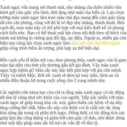
Xanh ngọc vừa mang nét thanh mát, nhẹ nhàng của thiên nhiên vừa
khơi gợi cảm giác yên bình, tĩnh lặng như màu của biển cả. Lựa chọn
tường màu xanh ngọc làm tone màu chủ đạo mang đến cảm giác rộng
rãi cho căn phòng, cùng với đó là vẻ đẹp nhẹ nhàng, thanh thoát. Bên
cạnh đó, tone màu này có thể phù hợp với mọi kiểu thiết kế và phong
cách kiến trúc. Bạn có thể thoải mái lựa chọn nội thất theo sở thích của
mình mà không lo chúng quá đối lập, lạc điệu. Ngoài ra, nhiều gia chủ
hiện nay cũng lựa chọn xanh ngọc làm
màu sơn nhà đẹp bên ngoài
giúp công trình thêm ấn tượng, phù hợp xu thế hiện đại.
Bên cạnh yếu tố thẩm mỹ cao, theo phong thủy, xanh ngọc còn là gam
màu đại diện cho tình yêu thương gắn kết gia đình. Vậy màu xanh
ngọc hợp mệnh gì? Màu sắc này đặc biệt phù hợp với gia chủ mệnh
Thủy và mệnh Mộc. Bởi sắc xanh sẽ đem lại may mắn, bình an và
nhiều điều thuận lợi trong cuộc sống cho 2 cung mệnh này.
Các nghiên cứu khoa học còn chỉ ra rằng màu xanh ngọc có tác động
tới tâm lý cũng như sức khỏe của con người. Tiếp xúc nhiều với màu
xanh ngọc sẽ giúp trung hòa các axit, giảm thiểu các bệnh về dạ dày,
tăng cường thể chất. Màu sắc này còn được coi là chất xúc tác tăng
khả năng tập trung và phân tích logic. Đồng thời, có tác động tích cực
giúp làm dịu căng thẳng và giảm bớt cảm giác cô đơn, nên được dùng
như một liệu pháp màu sắc hỗ trợ các vấn đề về tâm lý.