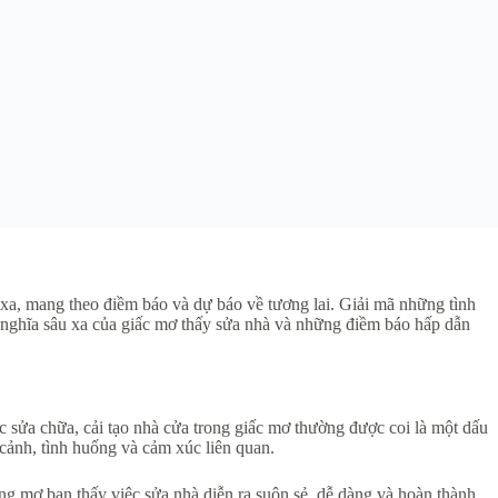
 xa, mang theo điềm báo và dự báo về tương lai. Giải mã những tình
ý nghĩa sâu xa của giấc mơ thấy sửa nhà và những điềm báo hấp dẫn
ệc sửa chữa, cải tạo nhà cửa trong giấc mơ thường được coi là một dấu
cảnh, tình huống và cảm xúc liên quan.
ong mơ bạn thấy việc sửa nhà diễn ra suôn sẻ, dễ dàng và hoàn thành