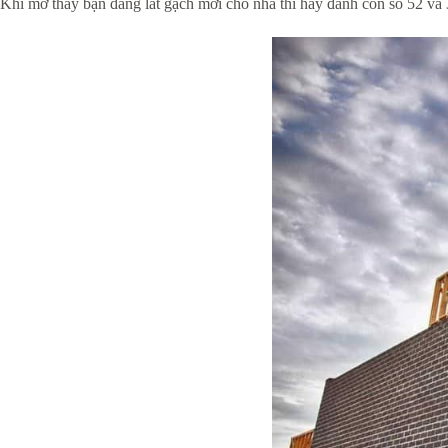
Khi mơ thấy bạn đang lát gạch mới cho nhà thì hãy đánh con số 52 và 3