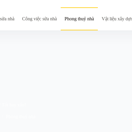
sửa nhà
Công việc sửa nhà
Phong thuỷ nhà
Vật liệu xây dự
 Tốt hay xấu?
Phong thuỷ nhà