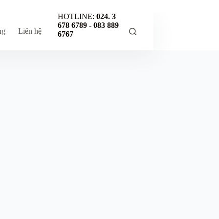
HOTLINE:
024. 3
678 6789 -
083 889
ng
Liên hệ
6767