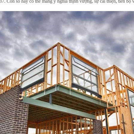
7. Con số này có thể mang ý nghĩa thịnh vượng, sự cải thiện, tiến bộ 