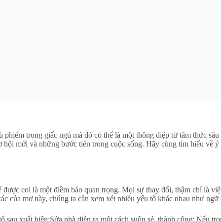
 phiếm trong giấc ngủ mà đó có thể là một thông điệp từ tâm thức sâu
cơ hội mới và những bước tiến trong cuộc sống. Hãy cùng tìm hiểu về 
 được coi là một điềm báo quan trọng. Mọi sự thay đổi, thậm chí là vi
xác của mơ này, chúng ta cần xem xét nhiều yếu tố khác nhau như ngữ 
tố sau xuất hiện:Sửa nhà diễn ra một cách suôn sẻ, thành công: Nếu tr