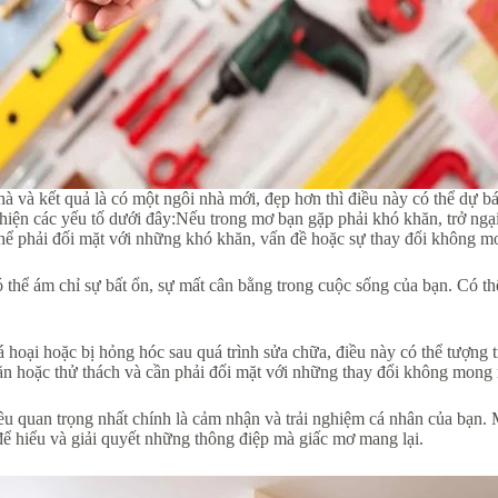
 và kết quả là có một ngôi nhà mới, đẹp hơn thì điều này có thể dự báo
iện các yếu tố dưới đây:Nếu trong mơ bạn gặp phải khó khăn, trở ngại, 
 thể phải đối mặt với những khó khăn, vấn đề hoặc sự thay đổi không 
thể ám chỉ sự bất ổn, sự mất cân bằng trong cuộc sống của bạn. Có t
 hoại hoặc bị hỏng hóc sau quá trình sửa chữa, điều này có thể tượng
hăn hoặc thử thách và cần phải đối mặt với những thay đổi không mong
iều quan trọng nhất chính là cảm nhận và trải nghiệm cá nhân của bạn.
ể hiểu và giải quyết những thông điệp mà giấc mơ mang lại.