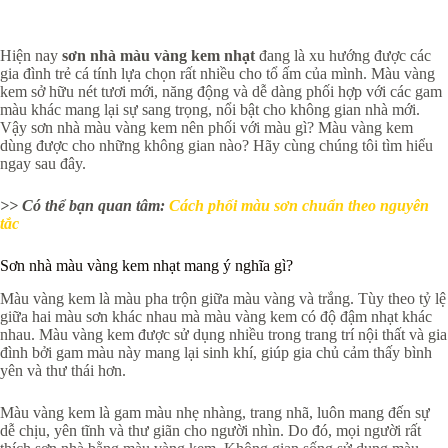
Hiện nay
sơn nhà màu vàng kem nhạt
đang là xu hướng được các
gia đình trẻ cá tính lựa chọn rất nhiều cho tổ ấm của mình. Màu vàng
kem sở hữu nét tươi mới, năng động và dễ dàng phối hợp với các gam
màu khác mang lại sự sang trọng, nổi bật cho không gian nhà mới.
Vậy sơn nhà màu vàng kem nên phối với màu gì? Màu vàng kem
dùng được cho những không gian nào? Hãy cùng chúng tôi tìm hiểu
ngay sau đây.
>> Có thể bạn quan tâm:
Cách phối màu sơn chuẩn theo nguyên
tắc
Sơn nhà màu vàng kem nhạt mang ý nghĩa gì?
Màu vàng kem là màu pha trộn giữa màu vàng và trắng. Tùy theo tỷ lệ
giữa hai màu sơn khác nhau mà màu vàng kem có độ đậm nhạt khác
nhau. Màu vàng kem được sử dụng nhiều trong trang trí nội thất và gia
đình bởi gam màu này mang lại sinh khí, giúp gia chủ cảm thấy bình
yên và thư thái hơn.
Màu vàng kem là gam màu nhẹ nhàng, trang nhã, luôn mang đến sự
dễ chịu, yên tĩnh và thư giãn cho người nhìn. Do đó, mọi người rất