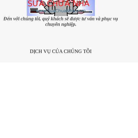
Đến với chúng tôi, quý khách sẽ được tư vấn và phục vụ
chuyên nghiệp.
DỊCH VỤ CỦA CHÚNG TÔI
Chúng tôi cung cấp dịch vụ sửa chữa nhà tại Hà Nội và
TP. Hồ Chí Minh
Sửa chữa các hạng mục theo yêu cầu
Sơn nhà, sơn bả matit
Giấy dán tường nhà
Thi công chống thấm, chống dột, chống nứt
Thi công chống nóng, cách nhiệt, thông gió
Sửa chữa điện nước
Cải tạo nhà, nâng cấp, nâng tầng