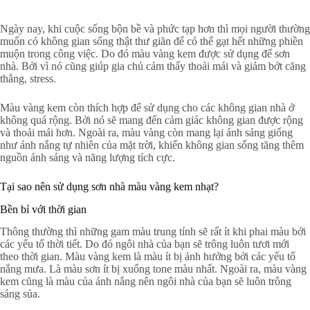
Ngày nay, khi cuộc sống bộn bề và phức tạp hơn thì mọi người thường
muốn có không gian sống thật thư giãn để có thể gạt hết những phiền
muộn trong công việc. Do đó màu vàng kem được sử dụng để sơn
nhà. Bởi vì nó cũng giúp gia chủ cảm thấy thoải mái và giảm bớt căng
thẳng, stress.
Màu vàng kem còn thích hợp để sử dụng cho các không gian nhà ở
không quá rộng. Bởi nó sẽ mang đến cảm giác không gian được rộng
và thoải mái hơn. Ngoài ra, màu vàng còn mang lại ánh sáng giống
như ánh nắng tự nhiên của mặt trời, khiến không gian sống tăng thêm
nguồn ánh sáng và năng lượng tích cực.
Tại sao nên sử dụng sơn nhà màu vàng kem nhạt?
Bền bỉ với thời gian
Thông thường thì những gam màu trung tính sẽ rất ít khi phai màu bởi
các yếu tố thời tiết. Do đó ngôi nhà của bạn sẽ trông luôn tươi mới
theo thời gian. Màu vàng kem là màu ít bị ảnh hưởng bởi các yếu tố
nắng mưa. Là màu sơn ít bị xuống tone màu nhất. Ngoài ra, màu vàng
kem cũng là màu của ánh nắng nên ngôi nhà của bạn sẽ luôn trông
sáng sủa.