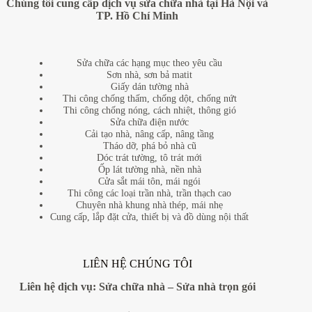
Chúng tôi cung cấp dịch vụ sửa chữa nhà tại Hà Nội và
TP. Hồ Chí Minh
Sửa chữa các hạng mục theo yêu cầu
Sơn nhà, sơn bả matit
Giấy dán tường nhà
Thi công chống thấm, chống dột, chống nứt
Thi công chống nóng, cách nhiệt, thông gió
Sửa chữa điện nước
Cải tạo nhà, nâng cấp, nâng tầng
Tháo dỡ, phá bỏ nhà cũ
Dóc trát tường, tô trát mới
Ốp lát tường nhà, nền nhà
Cửa sắt mái tôn, mái ngói
Thi công các loại trần nhà, trần thạch cao
Chuyên nhà khung nhà thép, mái nhẹ
Cung cấp, lắp đặt cửa, thiết bị và đồ dùng nội thất
LIÊN HỆ CHÚNG TÔI
Liên hệ dịch vụ:
Sửa chữa nhà
–
Sửa nhà trọn gói