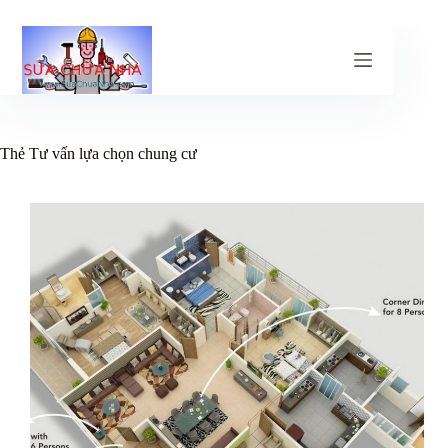
Chuyển
đến
phần
nội
dung
Thẻ
Tư vấn lựa chọn chung cư