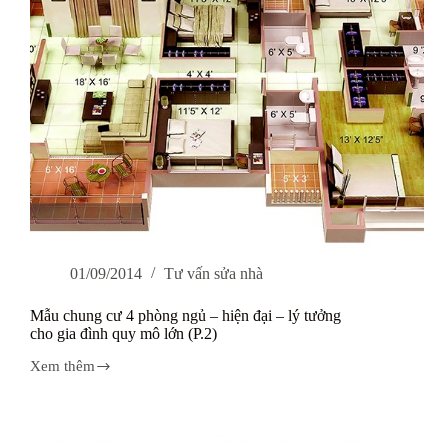
cho
gia
đình
quy
mô
lớn
(P.3)
01/09/2014
Tư vấn sửa nhà
Mẫu chung cư 4 phòng ngủ – hiện đại – lý tưởng
cho gia đình quy mô lớn (P.2)
Xem thêm
Mẫu
chung
cư
4
phòng