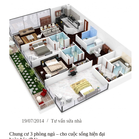
ngủ
–
hiện
đại
–
lý
tưởng
cho
gia
đình
quy
mô
lớn
(P.2)
19/07/2014
Tư vấn sửa nhà
Chung cư 3 phòng ngủ – cho cuộc sống hiện đại