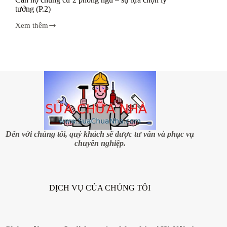
tưởng (P.2)
Xem thêm
Căn
hộ
chung
cư
2
phòng
ngủ
–
sự
lựa
chọn
lý
tưởng
Đến với chúng tôi, quý khách sẽ được tư vấn và phục vụ
(P.2)
chuyên nghiệp.
DỊCH VỤ CỦA CHÚNG TÔI