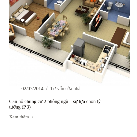
sống
hiện
đại
(P.2)
02/07/2014
Tư vấn sửa nhà
Căn hộ chung cư 2 phòng ngủ – sự lựa chọn lý
tưởng (P.3)
Xem thêm
Căn
hộ
chung
cư