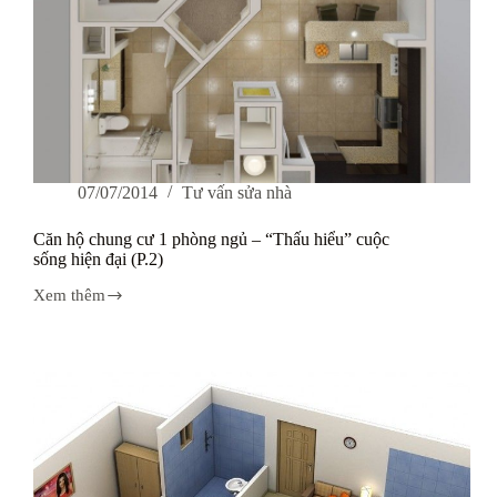
07/07/2014
Tư vấn sửa nhà
Căn hộ chung cư 1 phòng ngủ – “Thấu hiểu” cuộc
sống hiện đại (P.2)
Xem thêm
Căn
hộ
chung
cư
1
phòng
ngủ
–
“Thấu
hiểu”
cuộc