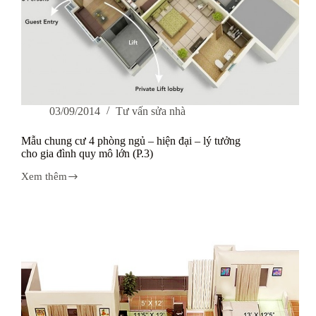
03/09/2014
Tư vấn sửa nhà
Mẫu chung cư 4 phòng ngủ – hiện đại – lý tưởng
cho gia đình quy mô lớn (P.3)
Xem thêm
Mẫu
chung
cư
4
phòng
ngủ
–
hiện
đại
–
lý
tưởng