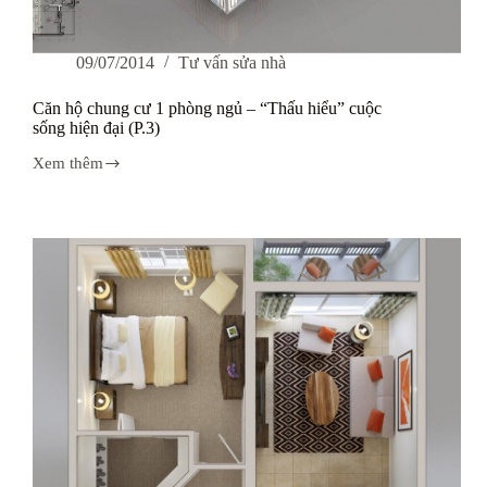
09/07/2014
Tư vấn sửa nhà
Căn hộ chung cư 1 phòng ngủ – “Thấu hiểu” cuộc
sống hiện đại (P.3)
Xem thêm
Căn
hộ
chung
cư
1
phòng
ngủ
–
“Thấu
hiểu”
cuộc
sống
hiện
đại
(P.3)