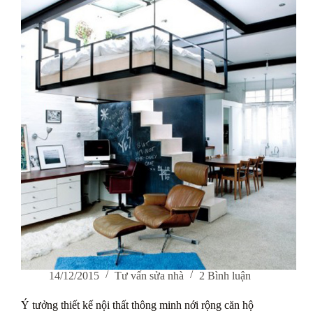
dở
cười’
khi
gia
chủ
tự
sửa
chữa
nhà
14/12/2015
Tư vấn sửa nhà
2 Bình luận
Ý tưởng thiết kế nội thất thông minh nới rộng căn hộ