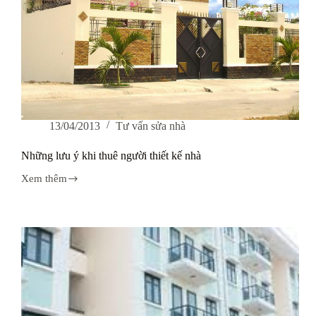
13/04/2013
Tư vấn sửa nhà
Những lưu ý khi thuê người thiết kế nhà
Xem thêm
Những
lưu
ý
khi
thuê
người
thiết
kế
nhà