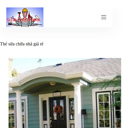
Chuyển
đến
phần
nội
dung
Thẻ
sửa chữa nhà giá rẻ