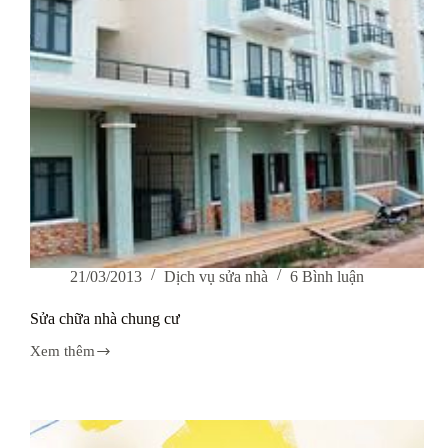
21/03/2013
Dịch vụ sửa nhà
6 Bình luận
Sửa chữa nhà chung cư
Xem thêm
Sửa
chữa
nhà
chung
cư