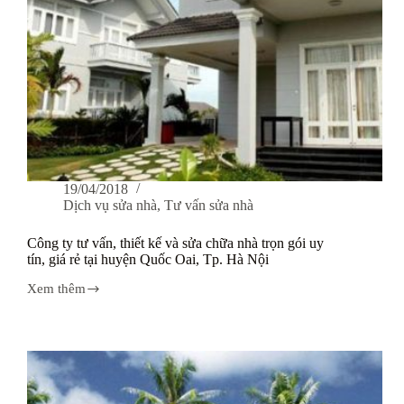
19/04/2018
Dịch vụ sửa nhà
,
Tư vấn sửa nhà
Công ty tư vấn, thiết kế và sửa chữa nhà trọn gói uy
tín, giá rẻ tại huyện Quốc Oai, Tp. Hà Nội
Xem thêm
Công
ty
tư
vấn,
thiết
kế
và
sửa