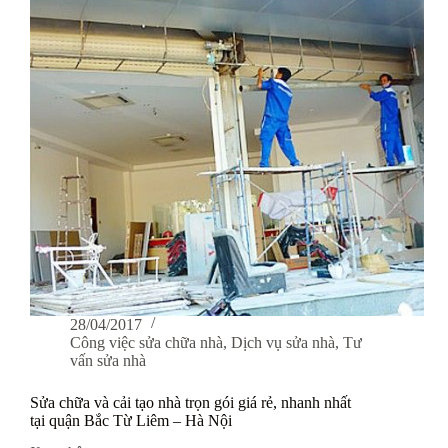
Hà
Đông
rẻ
nhất,
nhanh
nhất
và
chất
lượng
nhất
28/04/2017
Công việc sửa chữa nhà
,
Dịch vụ sửa nhà
,
Tư
vấn sửa nhà
Sửa chữa và cải tạo nhà trọn gói giá rẻ, nhanh nhất
tại quận Bắc Từ Liêm – Hà Nội