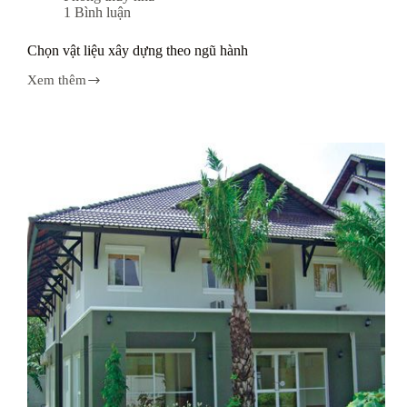
1 Bình luận
Chọn vật liệu xây dựng theo ngũ hành
Xem thêm
Chọn
vật
liệu
xây
dựng
theo
ngũ
hành