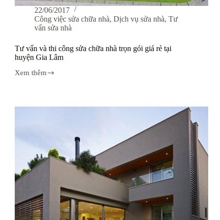
22/06/2017
Công việc sửa chữa nhà
,
Dịch vụ sửa nhà
,
Tư
vấn sửa nhà
Tư vấn và thi công sửa chữa nhà trọn gói giá rẻ tại
huyện Gia Lâm
Xem thêm
Tư
vấn
và
thi
công
sửa
chữa
nhà
trọn
gói
giá
rẻ
tại
huyện
Gia
Lâm