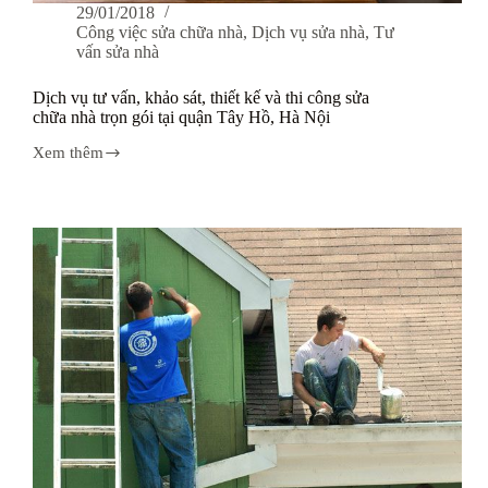
29/01/2018
Công việc sửa chữa nhà
,
Dịch vụ sửa nhà
,
Tư
vấn sửa nhà
Dịch vụ tư vấn, khảo sát, thiết kế và thi công sửa
chữa nhà trọn gói tại quận Tây Hồ, Hà Nội
Xem thêm
Dịch
vụ
tư
vấn,
khảo
sát,
thiết
kế
và
thi
công
sửa
chữa
nhà
trọn
gói
tại
quận