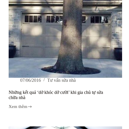
07/06/2016
Tư vấn sửa nhà
Những kết quả ‘dở khóc dở cười’ khi gia chủ tự sửa
chữa nhà
Xem thêm
Những
kết
quả
‘dở
khóc