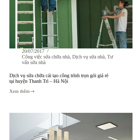
Tây
Hồ,
Hà
Nội
20/07/2017
Công việc sửa chữa nhà
,
Dịch vụ sửa nhà
,
Tư
vấn sửa nhà
Dịch vụ sửa chữa cải tạo công trình trọn gói giá rẻ
tại huyện Thanh Trì – Hà Nội
Xem thêm
Dịch
vụ
sửa
chữa
cải
tạo
công
trình
trọn