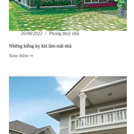
26/08/2022
Phong thuỷ nhà
Những kiêng kỵ khi làm mái nhà
Xem thêm
Những
kiêng
kỵ
khi
làm
mái
nhà