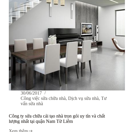
gói
giá
rẻ
tại
huyện
Thanh
Trì
–
Hà
Nội
30/06/2017
Công việc sửa chữa nhà
,
Dịch vụ sửa nhà
,
Tư
vấn sửa nhà
Công ty sửa chữa cải tạo nhà trọn gói uy tín và chất
lượng nhất tại quận Nam Từ Liêm
Xem thêm