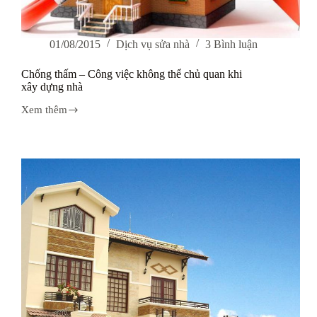
01/08/2015
Dịch vụ sửa nhà
3 Bình luận
Chống thấm – Công việc không thể chủ quan khi
xây dựng nhà
Xem thêm
Chống
thấm
–
Công
việc
không
thể
chủ
quan
khi
xây
dựng
nhà