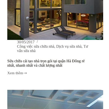
30/05/2017
Công việc sửa chữa nhà
,
Dịch vụ sửa nhà
,
Tư
vấn sửa nhà
Sửa chữa cải tạo nhà trọn gói tại quận Hà Đông rẻ
nhất, nhanh nhất và chất lượng nhất
Xem thêm
Sửa
chữa
cải
tạo
nhà
trọn
gói
tại
quận