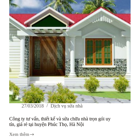
chữa
nhà
trọn
gói
uy
tín,
giá
rẻ
tại
huyện
Quốc
Oai,
Tp.
Hà
Nội
27/03/2018
Dịch vụ sửa nhà
Công ty tư vấn, thiết kế và sửa chữa nhà trọn gói uy
tín, giá rẻ tại huyện Phúc Thọ, Hà Nội
Xem thêm
Công