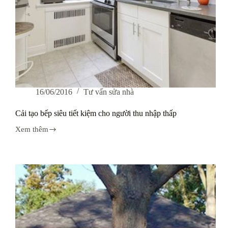
Đa
–
Hà
Nội
16/06/2016
Tư vấn sửa nhà
Cải tạo bếp siêu tiết kiệm cho người thu nhập thấp
Xem thêm
Cải
tạo
bếp
siêu
tiết
kiệm
cho
người
thu
nhập
thấp