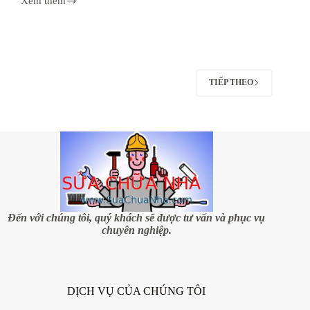
Xem thêm
7
Bước
loại
bỏ
vân
trên
bề
TIẾP THEO
mặt
tường
Đến với chúng tôi, quý khách sẽ được tư vấn và phục vụ
chuyên nghiệp.
DỊCH VỤ CỦA CHÚNG TÔI