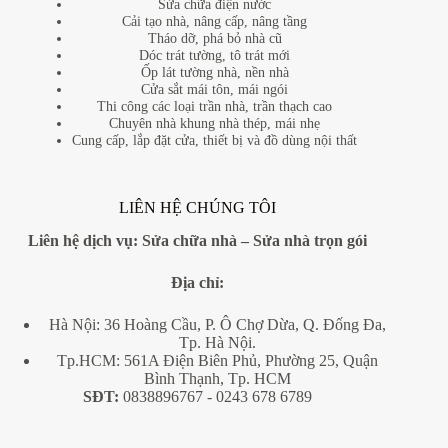
Sửa chữa điện nước
Cải tạo nhà, nâng cấp, nâng tầng
Tháo dỡ, phá bỏ nhà cũ
Dóc trát tường, tô trát mới
Ốp lát tường nhà, nền nhà
Cửa sắt mái tôn, mái ngói
Thi công các loại trần nhà, trần thạch cao
Chuyên nhà khung nhà thép, mái nhẹ
Cung cấp, lắp đặt cửa, thiết bị và đồ dùng nội thất
LIÊN HỆ CHÚNG TÔI
Liên hệ dịch vụ:
Sửa chữa nhà
–
Sửa nhà trọn gói
Địa
chỉ:
Hà Nội: 36 Hoàng Cầu, P. Ô Chợ Dừa, Q. Đống Đa,
Tp. Hà Nội.
Tp.HCM: 561A Điện Biên Phủ, Phường 25, Quận
Bình Thạnh, Tp. HCM
SĐT:
0838896767
- 0243 678 6789