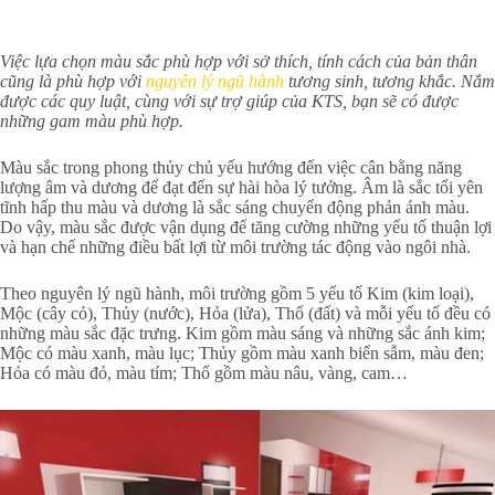
Việc lựa chọn màu sắc phù hợp với sở thích, tính cách của bản thân
cũng là phù hợp với
nguyên lý ngũ hành
tương sinh, tương khắc. Nắm
được các quy luật, cùng với sự trợ giúp của KTS, bạn sẽ có được
những gam màu phù hợp.
Màu sắc trong phong thủy chủ yếu hướng đến việc cân bằng năng
lượng âm và dương để đạt đến sự hài hòa lý tưởng. Âm là sắc tối yên
tĩnh hấp thu màu và dương là sắc sáng chuyển động phản ánh màu.
Do vậy, màu sắc được vận dụng để tăng cường những yếu tố thuận lợi
và hạn chế những điều bất lợi từ môi trường tác động vào ngôi nhà.
Theo nguyên lý ngũ hành, môi trường gồm 5 yếu tố Kim (kim loại),
Mộc (cây cỏ), Thủy (nước), Hỏa (lửa), Thổ (đất) và mỗi yếu tố đều có
những màu sắc đặc trưng. Kim gồm màu sáng và những sắc ánh kim;
Mộc có màu xanh, màu lục; Thủy gồm màu xanh biển sẫm, màu đen;
Hỏa có màu đỏ, màu tím; Thổ gồm màu nâu, vàng, cam…