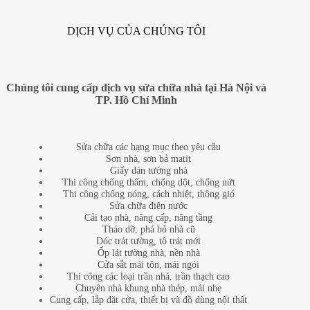
DỊCH VỤ CỦA CHÚNG TÔI
Chúng tôi cung cấp dịch vụ sửa chữa nhà tại Hà Nội và
TP. Hồ Chí Minh
Sửa chữa các hạng mục theo yêu cầu
Sơn nhà, sơn bả matit
Giấy dán tường nhà
Thi công chống thấm, chống dột, chống nứt
Thi công chống nóng, cách nhiệt, thông gió
Sửa chữa điện nước
Cải tạo nhà, nâng cấp, nâng tầng
Tháo dỡ, phá bỏ nhà cũ
Dóc trát tường, tô trát mới
Ốp lát tường nhà, nền nhà
Cửa sắt mái tôn, mái ngói
Thi công các loại trần nhà, trần thạch cao
Chuyên nhà khung nhà thép, mái nhẹ
Cung cấp, lắp đặt cửa, thiết bị và đồ dùng nội thất