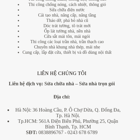
Thi công chống nóng, cách nhiệt, thông gió
Sửa chữa điện nước
Cải tạo nhà, nâng cấp, nâng tầng
Tháo dỡ, phá bỏ nhà cũ
Dóc trát tường, tô trát mới
Ốp lát tường nhà, nền nhà
Cửa sắt mái tôn, mái ngói
Thi công các loại trần nhà, trần thạch cao
Chuyên nhà khung nhà thép, mái nhẹ
Cung cấp, lắp đặt cửa, thiết bị và đồ dùng nội thất
LIÊN HỆ CHÚNG TÔI
Liên hệ dịch vụ:
Sửa chữa nhà
–
Sửa nhà trọn gói
Địa
chỉ:
Hà Nội: 36 Hoàng Cầu, P. Ô Chợ Dừa, Q. Đống Đa,
Tp. Hà Nội.
Tp.HCM: 561A Điện Biên Phủ, Phường 25, Quận
Bình Thạnh, Tp. HCM
SĐT:
0838896767
- 0243 678 6789