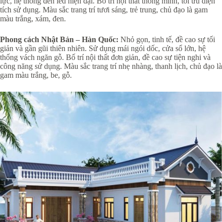
lực, hệ thống đèn led hiện đại. Bố trí nội thất thông minh, tối ưu diện
tích sử dụng. Màu sắc trang trí tươi sáng, trẻ trung, chủ đạo là gam
màu trắng, xám, đen.
Phong cách Nhật Bản – Hàn Quốc:
Nhỏ gọn, tinh tế, đề cao sự tối
giản và gần gũi thiên nhiên. Sử dụng mái ngói dốc, cửa sổ lớn, hệ
thống vách ngăn gỗ. Bố trí nội thất đơn giản, đề cao sự tiện nghi và
công năng sử dụng. Màu sắc trang trí nhẹ nhàng, thanh lịch, chủ đạo là
gam màu trắng, be, gỗ.