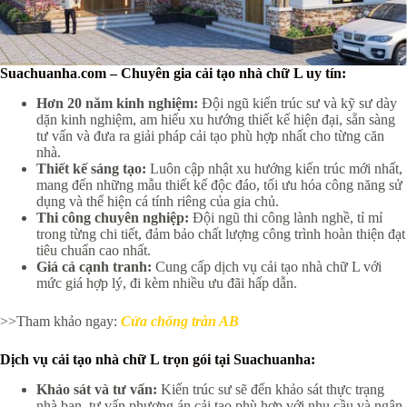
Suachuanha
.
com – Chuyên gia cải tạo nhà chữ L uy tín:
Hơn 20 năm kinh nghiệm:
Đội ngũ kiến trúc sư và kỹ sư dày
dặn kinh nghiệm, am hiểu xu hướng thiết kế hiện đại, sẵn sàng
tư vấn và đưa ra giải pháp cải tạo phù hợp nhất cho từng căn
nhà.
Thiết kế sáng tạo:
Luôn cập nhật xu hướng kiến trúc mới nhất,
mang đến những mẫu thiết kế độc đáo, tối ưu hóa công năng sử
dụng và thể hiện cá tính riêng của gia chủ.
Thi công chuyên nghiệp:
Đội ngũ thi công lành nghề, tỉ mỉ
trong từng chi tiết, đảm bảo chất lượng công trình hoàn thiện đạt
tiêu chuẩn cao nhất.
Giá cả cạnh tranh:
Cung cấp dịch vụ cải tạo nhà chữ L với
mức giá hợp lý, đi kèm nhiều ưu đãi hấp dẫn.
>>Tham khảo ngay:
Cửa chống tràn AB
Dịch vụ cải tạo nhà chữ L trọn gói tại Suachuanha:
Khảo sát và tư vấn:
Kiến trúc sư sẽ đến khảo sát thực trạng
nhà bạn, tư vấn phương án cải tạo phù hợp với nhu cầu và ngân