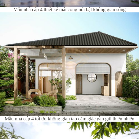
Mẫu nhà cấp 4 thiết kế mái cong nổi bật không gian sống
Mẫu nhà cấp 4 tối ưu không gian tạo cảm giác gần gũi thiên nhiên