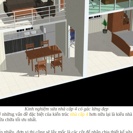
Kinh nghiệm sửa nhà cấp 4 có gác lửng đẹp
ễ những vấn đề đặc biệt của kiến trúc
nhà cấp 4
hơn nữa lại là kiểu nhà
a chữa tối ưu nhất.
nhiều, đơn vị thi công sẽ lấy mốc là các cột để phân chia thiết kế sử