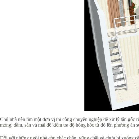
Chủ nhà nên tìm một đơn vị thi công chuyên nghiệp để xử lý tận gốc r
móng, dầm, sàn và mái để kiểm tra độ hỏng hóc từ đó lên phương án sử
Đối với những ngôi nhà còn chắc chắn, vững chãi và chưa bị xuống cấp 