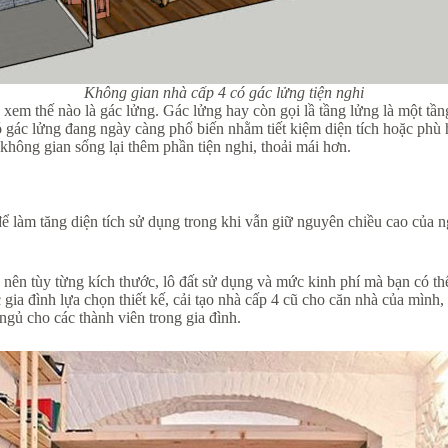
Không gian nhà cấp 4 có gác lửng tiện nghi
u xem thế nào là gác lửng. Gác lửng hay còn gọi lầ tầng lửng là một tầ
ó gác lửng đang ngày càng phổ biến nhằm tiết kiệm diện tích hoặc phù 
 không gian sống lại thêm phần tiện nghi, thoải mái hơn.
 làm tăng diện tích sử dụng trong khi vẫn giữ nguyên chiều cao của ng
n nên tùy từng kích thước, lô đất sử dụng và mức kinh phí mà bạn có
 gia đình lựa chọn thiết kế, cải tạo nhà cấp 4 cũ cho căn nhà của mìn
gủ cho các thành viên trong gia đình.