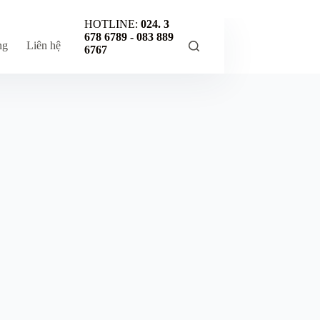
HOTLINE:
024. 3
678 6789 -
083 889
ng
Liên hệ
6767