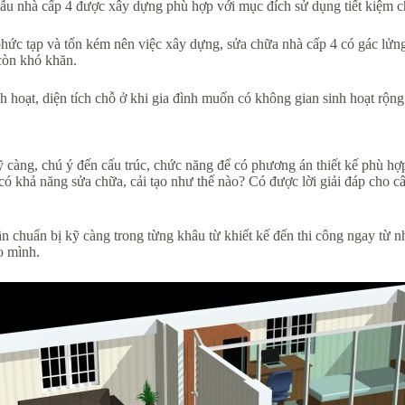
ẫu nhà cấp 4 được xây dựng phù hợp với mục đích sử dụng tiết kiệm ch
hức tạp và tốn kém nên việc xây dựng, sửa chữa nhà cấp 4 có gác lửng 
 còn khó khăn.
 hoạt, diện tích chỗ ở khi gia đình muốn có không gian sinh hoạt rộng
ỹ càng, chú ý đến cấu trúc, chức năng để có phương án thiết kế phù hợp
ó khả năng sửa chữa, cải tạo như thế nào? Có được lời giải đáp cho c
 cần chuẩn bị kỹ càng trong từng khâu từ khiết kế đến thi công ngay t
o mình.