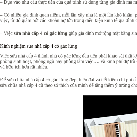
– Dựa vào nhu cầu thực tiễn của quá trình sử dụng từng gia đình mà m
– Có nhiều gia đình quan niệm, mỗi lần xây nhà là một lần khó khăn, p
việc, từ đó giảm bớt các khoản nợ lớn trong điều kiện kinh tế gia đình
– Việc
sửa nhà cấp 4 có gác lửng
giúp gia đình mở rộng mặt bằng sinh
Kinh nghiệm sửa nhà cấp 4 có gác lửng
Viêc sửa nhà cấp 4 thành nhà có gác lửng đầu tiên phải khảo sát thật k
phòng sinh hoạt, phòng ngủ hay phòng làm việc…. và kinh phí dự trù c
và hữu ích hơn rất nhiều.
Để sửa chữa nhà cấp 4 có gác lửng đẹp, hiện đại và tiết kiệm chi phí
sửa chữa nhà cấp 4 cũ theo sở thích của mình để tăng thêm ý tưởng ch