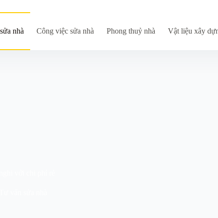
sửa nhà
Công việc sửa nhà
Phong thuỷ nhà
Vật liệu xây dự
nghi với chi phí rẻ
Tư vấn sửa nhà