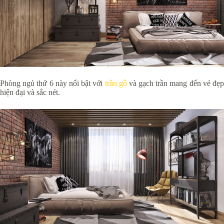
Phòng ngủ thứ 6 này nổi bật với
trần gỗ
và gạch trần mang đến vẻ đẹp
hiện đại và sắc nét.