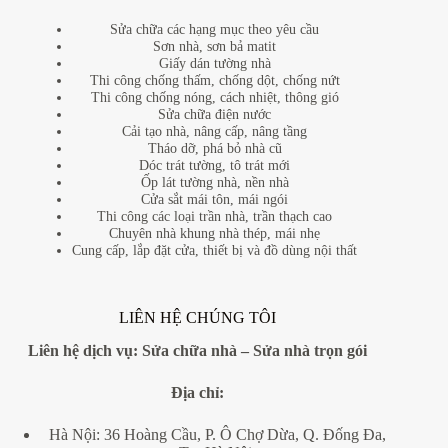
Sửa chữa các hạng mục theo yêu cầu
Sơn nhà, sơn bả matit
Giấy dán tường nhà
Thi công chống thấm, chống dột, chống nứt
Thi công chống nóng, cách nhiệt, thông gió
Sửa chữa điện nước
Cải tạo nhà, nâng cấp, nâng tầng
Tháo dỡ, phá bỏ nhà cũ
Dóc trát tường, tô trát mới
Ốp lát tường nhà, nền nhà
Cửa sắt mái tôn, mái ngói
Thi công các loại trần nhà, trần thạch cao
Chuyên nhà khung nhà thép, mái nhẹ
Cung cấp, lắp đặt cửa, thiết bị và đồ dùng nội thất
LIÊN HỆ CHÚNG TÔI
Liên hệ dịch vụ:
Sửa chữa nhà
–
Sửa nhà trọn gói
Địa
chỉ:
Hà Nội: 36 Hoàng Cầu, P. Ô Chợ Dừa, Q. Đống Đa,