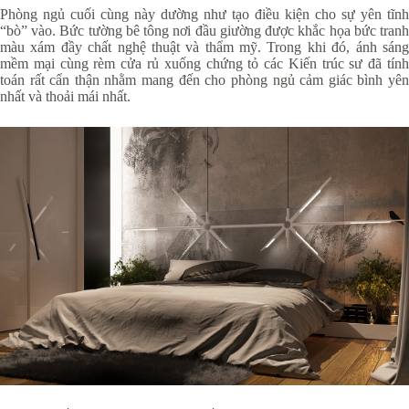
Phòng ngủ cuối cùng này dường như tạo điều kiện cho sự yên tĩnh
“bò” vào. Bức tường bê tông nơi đầu giường được khắc họa bức tranh
màu xám đầy chất nghệ thuật và thẩm mỹ. Trong khi đó, ánh sáng
mềm mại cùng rèm cửa rủ xuống chứng tỏ các Kiến trúc sư đã tính
toán rất cẩn thận nhằm mang đến cho phòng ngủ cảm giác bình yên
nhất và thoải mái nhất.