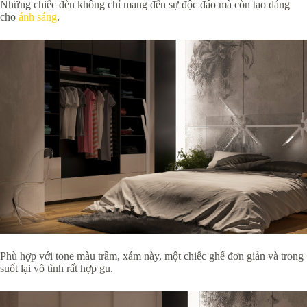
Những chiếc đèn không chỉ mang đến sự độc đáo mà còn tạo dáng
cho
ánh sáng
.
Phù hợp với tone màu trầm, xám này, một chiếc ghế đơn giản và trong
suốt lại vô tình rất hợp gu.