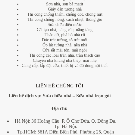
Sơn nhà, sơn bả matit
Giấy dán tường nhà
Thi công chống thấm, chống dột, chống nứt
Thi công chống nóng, cách nhiệt, thông gió
Sửa chữa điện nước
Cải tạo nhà, nâng cấp, nâng tầng
Tháo dỡ, phá bỏ nhà cũ
Dóc trát tường, tô trát mới
Ốp lát tường nhà, nền nhà
Cửa sắt mái tôn, mái ngói
Thi công các loại trần nhà, trần thạch cao
Chuyên nhà khung nhà thép, mái nhẹ
Cung cấp, lắp đặt cửa, thiết bị và đồ dùng nội thất
LIÊN HỆ CHÚNG TÔI
Liên hệ dịch vụ:
Sửa chữa nhà
–
Sửa nhà trọn gói
Địa
chỉ:
Hà Nội: 36 Hoàng Cầu, P. Ô Chợ Dừa, Q. Đống Đa,
Tp. Hà Nội.
Tp.HCM: 561A Điện Biên Phủ, Phường 25, Quận