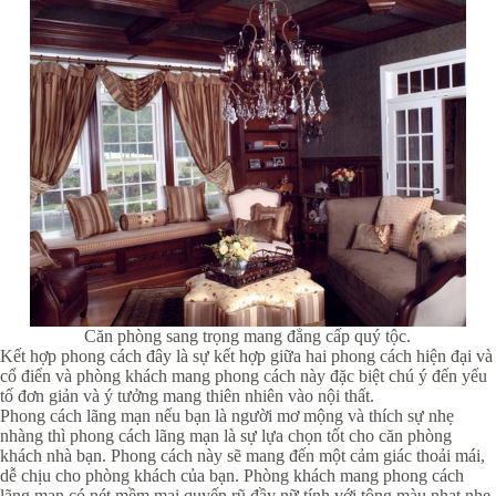
Căn phòng sang trọng mang đẳng cấp quý tộc.
Kết hợp phong cách đây là sự kết hợp giữa hai phong cách hiện đại và
cổ điển và phòng khách mang phong cách này đặc biệt chú ý đến yếu
tố đơn giản và ý tưởng mang thiên nhiên vào nội thất.
Phong cách lãng mạn nếu bạn là người mơ mộng và thích sự nhẹ
nhàng thì phong cách lãng mạn là sự lựa chọn tốt cho căn phòng
khách nhà bạn. Phong cách này sẽ mang đến một cảm giác thoải mái,
dễ chịu cho phòng khách của bạn. Phòng khách mang phong cách
lãng mạn có nét mềm mại quyến rũ đầy nữ tính với tông màu nhạt nhẹ,