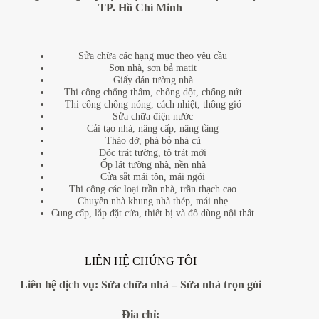
TP. Hồ Chí Minh
Sửa chữa các hạng mục theo yêu cầu
Sơn nhà, sơn bả matit
Giấy dán tường nhà
Thi công chống thấm, chống dột, chống nứt
Thi công chống nóng, cách nhiệt, thông gió
Sửa chữa điện nước
Cải tạo nhà, nâng cấp, nâng tầng
Tháo dỡ, phá bỏ nhà cũ
Dóc trát tường, tô trát mới
Ốp lát tường nhà, nền nhà
Cửa sắt mái tôn, mái ngói
Thi công các loại trần nhà, trần thạch cao
Chuyên nhà khung nhà thép, mái nhẹ
Cung cấp, lắp đặt cửa, thiết bị và đồ dùng nội thất
LIÊN HỆ CHÚNG TÔI
Liên hệ dịch vụ:
Sửa chữa nhà
–
Sửa nhà trọn gói
Địa
chỉ: