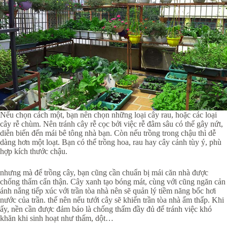
Nếu chọn cách một, bạn nên chọn những loại cây rau, hoặc các loại
cây rễ chùm. Nên tránh cây rễ cọc bởi việc rễ đâm sâu có thể gây nứt,
diễn biến đến mái bê tông nhà bạn. Còn nếu trồng trong chậu thì dễ
dàng hơn một loạt. Bạn có thể trồng hoa, rau hay cây cảnh tùy ý, phù
hợp kích thước chậu.
nhưng mà để trồng cây, bạn cũng cần chuẩn bị mái căn nhà được
chống thấm cẩn thận. Cây xanh tạo bóng mát, cùng với cũng ngăn cản
ánh nắng tiếp xúc với trần tòa nhà nên sẽ quản lý tiềm năng bốc hơi
nước của trần. thế nên nếu tưới cây sẽ khiến trần tòa nhà ẩm thấp. Khi
ấy, nền cần được đảm bảo là chống thấm đầy đủ để tránh việc khó
khăn khi sinh hoạt như thấm, dột…