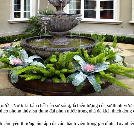
nước. Nước là bản chất của sự sống, là biểu tượng của sự thịnh vượn
 theo phong thủy, sử dụng đài phun nước trong nhà để kích thích dòng
h cảm yêu thương, ấm áp của các thành viên trong gia đình. Tuy nhiê