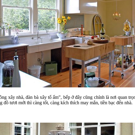
ông xây nhà, đàn bà xây tổ ấm”, bếp ở đây cũng chính là nơi quan tr
 đồ tươi mới thì càng tốt, càng kích thích may mắn, tiền bạc đến nhà.