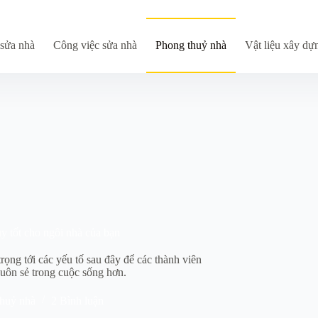
sửa nhà
Công việc sửa nhà
Phong thuỷ nhà
Vật liệu xây dự
ủy tốt cho ngôi nhà của bạn
rọng tới các yếu tố sau đây để các thành viên
suôn sẻ trong cuộc sống hơn.
huỷ nhà
2 Bình luận