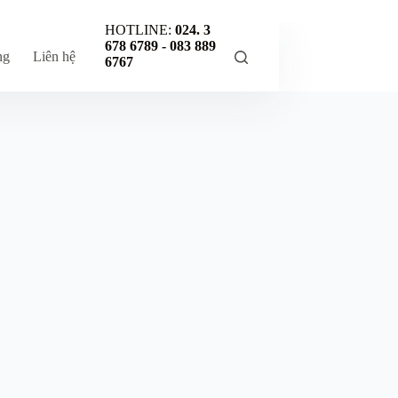
HOTLINE:
024. 3
678 6789 -
083 889
ng
Liên hệ
6767