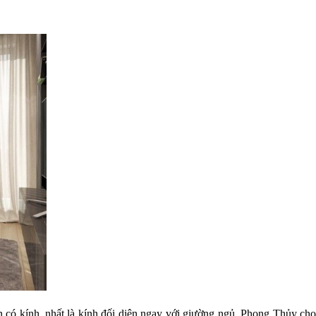
 có kính, nhất là kính đối diện ngay với giường ngủ. Phong Thủy cho