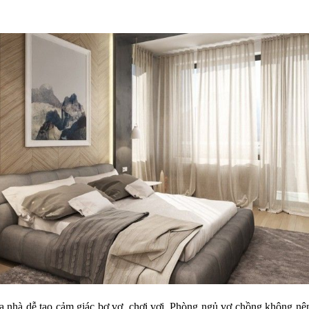
 nhà dễ tạo cảm giác bơ vơ, chơi vơi. Phòng ngủ vợ chồng không nên