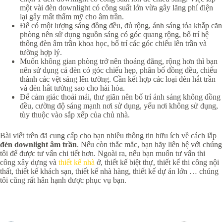
một vài đèn downlight có công suất lớn vừa gây lãng phí điện
lại gây mất thẩm mỹ cho âm trần.
Để có một lượng sáng đồng đều, đủ rộng, ánh sáng tỏa khắp căn
phòng nên sử dụng nguồn sáng có góc quang rộng, bố trí hệ
thống đèn âm trần khoa học, bố trí các góc chiếu lên trần và
tường hợp lý.
Muốn không gian phòng trở nên thoáng đãng, rộng hơn thì bạn
nên sử dụng cả đèn có góc chiếu hẹp, phân bố đồng đều, chiếu
thành các vệt sáng lên tường. Cần kết hợp các loại đèn hắt trần
và đèn hắt tường sao cho hài hòa.
Để cảm giác thoải mái, thư giãn nên bố trí ánh sáng không đồng
đều, cường độ sáng mạnh nơi sử dụng, yếu nơi không sử dụng,
tùy thuộc vào sắp xếp của chủ nhà.
Bài viết trên đã cung cấp cho bạn nhiều thông tin hữu ích về cách lắp
đèn downlight âm trần
. Nếu còn thắc mắc, bạn hãy liên hệ với chúng
tôi để được tư vấn chi tiết hơn. Ngoài ra, nếu bạn muốn tư vấn thi
công xây dựng và
thiết kế nhà
ở, thiết kế biệt thự, thiết kế thi công nội
thất, thiết kế khách sạn, thiết kế nhà hàng, thiết kế dự án lớn … chúng
tôi cũng rất hân hạnh được phục vụ bạn.