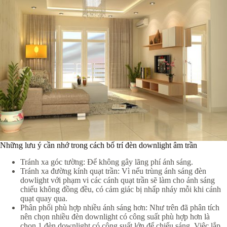
Những lưu ý cần nhớ trong cách bố trí đèn downlight âm trần
Tránh xa góc tường: Để không gây lãng phí ánh sáng.
Tránh xa đường kính quạt trần: Vì nếu trùng ánh sáng đèn
dowlight với phạm vi các cánh quạt trần sẽ làm cho ánh sáng
chiếu không đồng đều, có cảm giác bị nhấp nháy mỗi khi cánh
quạt quay qua.
Phân phối phù hợp nhiều ánh sáng hơn: Như trên đã phân tích
nên chọn nhiều đèn downlight có công suất phù hợp hơn là
chọn 1 đèn downlight có công suất lớn để chiếu sáng. Việc lắp