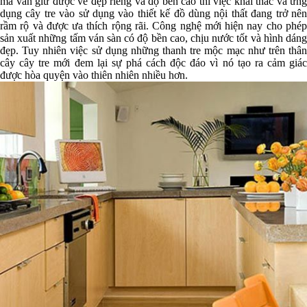
mà vẫn giữ được vẻ đẹp riêng và độ bền cao thì việc khai thác và ứng
dụng cây tre vào sử dụng vào thiết kế đồ dùng nội thất đang trở nên
rầm rộ và được ưa thích rộng rãi. Công nghệ mới hiện nay cho phép
sản xuất những tấm ván sàn có độ bền cao, chịu nước tốt và hình dáng
đẹp. Tuy nhiên việc sử dụng những thanh tre mộc mạc như trên thân
cây cây tre mới đem lại sự phá cách độc đáo vì nó tạo ra cảm giác
được hòa quyện vào thiên nhiên nhiều hơn.