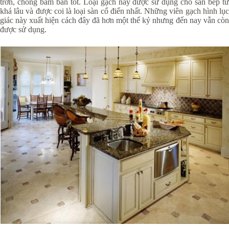
trơn, chống bám bẩn tốt. Loại gạch này được sử dụng cho sàn bếp từ
khá lâu và được coi là loại sàn cổ điển nhất. Những viên gạch hình lục
giác này xuất hiện cách đây đã hơn một thế kỷ nhưng đến nay vẫn còn
được sử dụng.