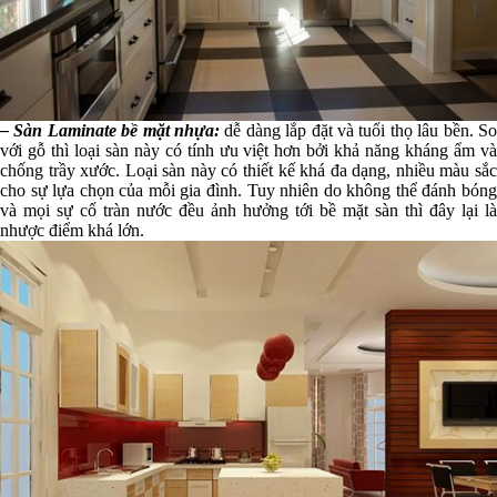
– Sàn Laminate bề mặt nhựa:
dễ dàng lắp đặt và tuổi thọ lâu bền. So
với gỗ thì loại sàn này có tính ưu việt hơn bởi khả năng kháng ẩm và
chống trầy xước. Loại sàn này có thiết kế khá đa dạng, nhiều màu sắc
cho sự lựa chọn của mỗi gia đình. Tuy nhiên do không thể đánh bóng
và mọi sự cố tràn nước đều ảnh hưởng tới bề mặt sàn thì đây lại là
nhược điểm khá lớn.