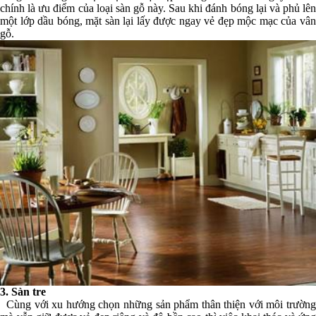
chính là ưu điểm của loại sàn gỗ này. Sau khi đánh bóng lại và phủ lên
một lớp dầu bóng, mặt sàn lại lấy được ngay vẻ đẹp mộc mạc của vân
gỗ.
3. Sàn tre
Cùng với xu hướng chọn những sản phẩm thân thiện với môi trườn