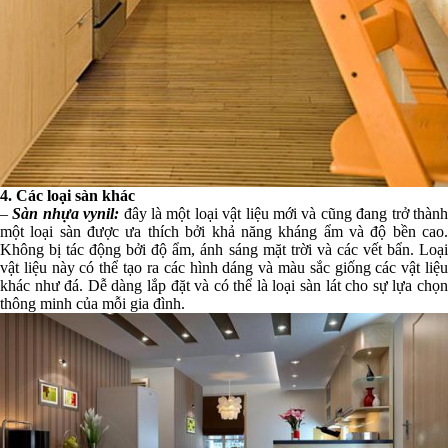
4. Các loại sàn khác
–
Sàn nhựa vynil:
đây là một loại vật liệu mới và cũng đang trở thàn
một loại sàn được ưa thích bởi khả năng kháng ẩm và độ bền cao.
Không bị tác động bởi độ ẩm, ánh sáng mặt trời và các vết bẩn. Loại
vật liệu này có thể tạo ra các hình dáng và màu sắc giống các vật liệu
khác như đá. Dễ dàng lắp đặt và có thể là loại sàn lát cho sự lựa chọn
thông minh của mỗi gia đình.