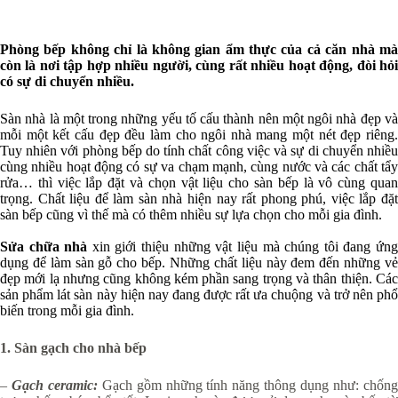
Phòng bếp không chỉ là không gian ẩm thực của cả căn nhà mà
còn là nơi tập hợp nhiều người, cùng rất nhiều hoạt động, đòi hỏi
có sự di chuyển nhiều.
Sàn nhà là một trong những yếu tố cấu thành nên một ngôi nhà đẹp và
mỗi một kết cấu đẹp đều làm cho ngôi nhà mang một nét đẹp riêng.
Tuy nhiên với phòng bếp do tính chất công việc và sự di chuyển nhiều
cùng nhiều hoạt động có sự va chạm mạnh, cùng nước và các chất tẩy
rửa… thì việc lắp đặt và chọn vật liệu cho sàn bếp là vô cùng quan
trọng. Chất liệu để làm sàn nhà hiện nay rất phong phú, việc lắp đặt
sàn bếp cũng vì thế mà có thêm nhiều sự lựa chọn cho mỗi gia đình.
Sửa chữa nhà
xin giới thiệu những vật liệu mà chúng tôi đang ứn
dụng để làm sàn gỗ cho bếp. N
hững chất liệu này đem đến những vẻ
đẹp mới lạ nhưng cũng không kém phần sang trọng và thân thiện. Các
sản phẩm lát sàn này hiện nay đang được rất ưa chuộng và trở nên phổ
biến trong mỗi gia đình.
1. Sàn gạch cho nhà bếp
–
Gạch ceramic:
Gạch gồm những tính năng thông dụng như: chốn