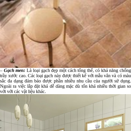
–
Gạch men:
Là loại gạch đẹp một cách tổng thể, có khả năng chốn
trầy xước cao. Các loại gạch này được thiết kế với mẫu vân và có màu
sắc đa dạng đảm bảo được phần nhiều nhu cầu của người sử dụng.
Ngoài ra việc lắp đặt khá dễ dàng mặc dù tốn khá nhiều thời gian so
với với các vật liệu khác.