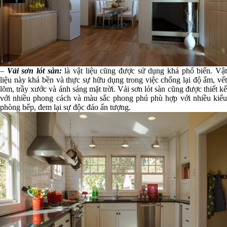
–
Vải sơn lót sàn:
là vật liệu cũng được sử dụng khá phổ biến. Vậ
liệu này khá bền và thực sự hữu dụng trong việc chống lại độ ẩm, vết
lõm, trầy xước và ánh sáng mặt trời. Vải sơn lót sàn cũng được thiết kế
với nhiều phong cách và màu sắc phong phú phù hợp với nhiều kiểu
phòng bếp, đem lại sự độc đáo ấn tượng.