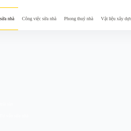
sửa nhà
Công việc sửa nhà
Phong thuỷ nhà
Vật liệu xây dự
rải sàn
Tư vấn sửa nhà