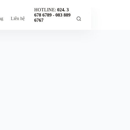
HOTLINE:
024. 3
678 6789 -
083 889
ng
Liên hệ
6767