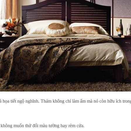
à họa tiết ngộ nghĩnh. Thảm không chỉ làm ấm mà nó còn hữu ích trong
n không muốn thử đổi màu tường hay rèm cửa.