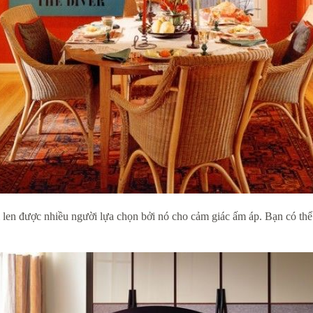
m len được nhiều người lựa chọn bởi nó cho cảm giác ấm áp. Bạn có t