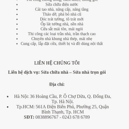
Sửa chữa điện nước
Cải tạo nhà, nâng cấp, nâng tầng
Tháo dỡ, phá bỏ nhà cũ
Dóc trát tường, tô trát mới
Ốp lát tường nhà, nền nhà
Cửa sắt mái tôn, mái ngói
Thi công các loại trần nhà, trần thạch cao
Chuyên nhà khung nhà thép, mái nhẹ
Cung cấp, lắp đặt cửa, thiết bị và đồ dùng nội thất
LIÊN HỆ CHÚNG TÔI
Liên hệ dịch vụ:
Sửa chữa nhà
–
Sửa nhà trọn gói
Địa
chỉ:
Hà Nội: 36 Hoàng Cầu, P. Ô Chợ Dừa, Q. Đống Đa,
Tp. Hà Nội.
Tp.HCM: 561A Điện Biên Phủ, Phường 25, Quận
Bình Thạnh, Tp. HCM
SĐT:
0838896767
- 0243 678 6789