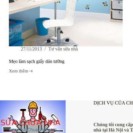
27/11/2013
Tư vấn sửa nhà
Mẹo làm sạch giấy dán tường
Xem thêm
Mẹo
làm
sạch
giấy
dán
tường
DỊCH VỤ CỦA C
Chúng tôi cung cấp
nhà tại Hà Nội và 