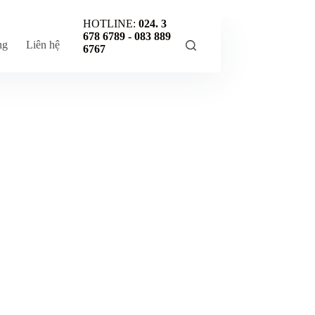
HOTLINE:
024. 3
678 6789 -
083 889
ng
Liên hệ
6767