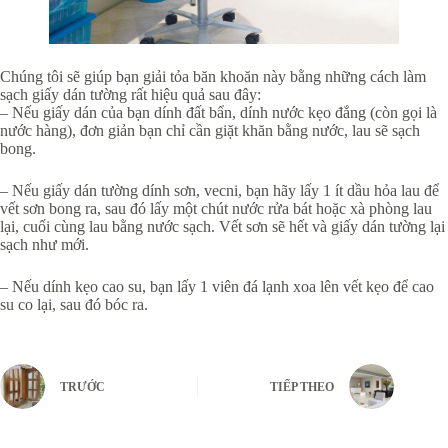
Chúng tôi sẽ giúp bạn giải tỏa băn khoăn này bằng những cách làm
sạch giấy dán tường rất hiệu quả sau đây:
– Nếu giấy dán của bạn dính đất bẩn, dính nước kẹo đắng (còn gọi là
nước hàng), đơn giản bạn chỉ cần giặt khăn bằng nước, lau sẽ sạch
bong.
– Nếu giấy dán tường dính sơn, vecni, bạn hãy lấy 1 ít dầu hỏa lau để
vết sơn bong ra, sau đó lấy một chút nước rửa bát hoặc xà phòng lau
lại, cuối cùng lau bằng nước sạch. Vết sơn sẽ hết và giấy dán tường lại
sạch như mới.
– Nếu dính kẹo cao su, bạn lấy 1 viên đá lạnh xoa lên vết kẹo để cao
su co lại, sau đó bóc ra.
TRƯỚC
TIẾP THEO