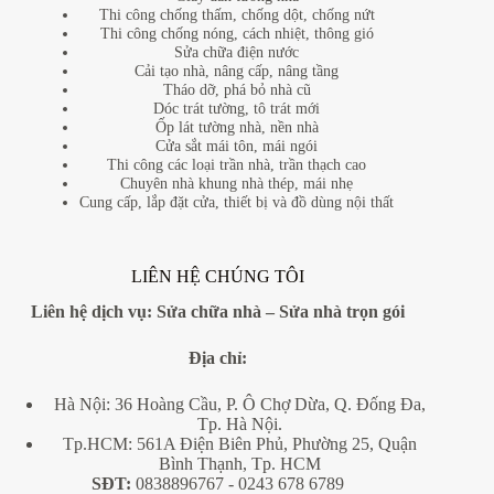
Thi công chống thấm, chống dột, chống nứt
Thi công chống nóng, cách nhiệt, thông gió
Sửa chữa điện nước
Cải tạo nhà, nâng cấp, nâng tầng
Tháo dỡ, phá bỏ nhà cũ
Dóc trát tường, tô trát mới
Ốp lát tường nhà, nền nhà
Cửa sắt mái tôn, mái ngói
Thi công các loại trần nhà, trần thạch cao
Chuyên nhà khung nhà thép, mái nhẹ
Cung cấp, lắp đặt cửa, thiết bị và đồ dùng nội thất
LIÊN HỆ CHÚNG TÔI
Liên hệ dịch vụ:
Sửa chữa nhà
–
Sửa nhà trọn gói
Địa
chỉ:
Hà Nội: 36 Hoàng Cầu, P. Ô Chợ Dừa, Q. Đống Đa,
Tp. Hà Nội.
Tp.HCM: 561A Điện Biên Phủ, Phường 25, Quận
Bình Thạnh, Tp. HCM
SĐT:
0838896767
- 0243 678 6789