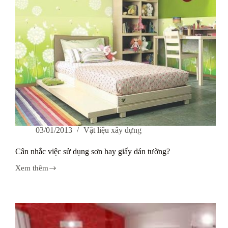
03/01/2013
Vật liệu xây dựng
Cân nhắc việc sử dụng sơn hay giấy dán tường?
Xem thêm
Cân
nhắc
việc
sử
dụng
sơn
hay