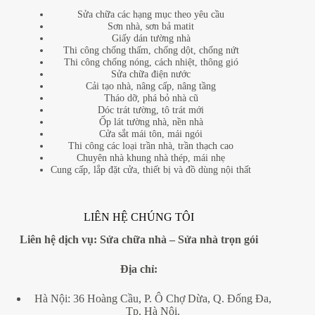
Sửa chữa các hạng mục theo yêu cầu
Sơn nhà, sơn bả matit
Giấy dán tường nhà
Thi công chống thấm, chống dột, chống nứt
Thi công chống nóng, cách nhiệt, thông gió
Sửa chữa điện nước
Cải tạo nhà, nâng cấp, nâng tầng
Tháo dỡ, phá bỏ nhà cũ
Dóc trát tường, tô trát mới
Ốp lát tường nhà, nền nhà
Cửa sắt mái tôn, mái ngói
Thi công các loại trần nhà, trần thạch cao
Chuyên nhà khung nhà thép, mái nhẹ
Cung cấp, lắp đặt cửa, thiết bị và đồ dùng nội thất
LIÊN HỆ CHÚNG TÔI
Liên hệ dịch vụ:
Sửa chữa nhà
–
Sửa nhà trọn gói
Địa
chỉ:
Hà Nội: 36 Hoàng Cầu, P. Ô Chợ Dừa, Q. Đống Đa,
Tp. Hà Nội.