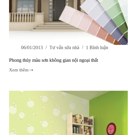
06/01/2013
Tư vấn sửa nhà
1 Bình luận
Phong thủy màu sơn không gian nội ngoại thất
Xem thêm
Phong
thủy
màu
sơn
không
gian
nội
ngoại
thất