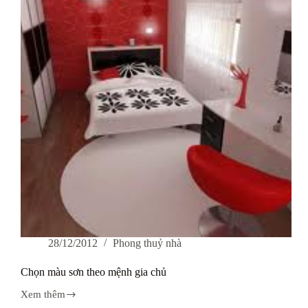
giấy
dán
tường?
28/12/2012
Phong thuỷ nhà
Chọn màu sơn theo mệnh gia chủ
Xem thêm
Chọn