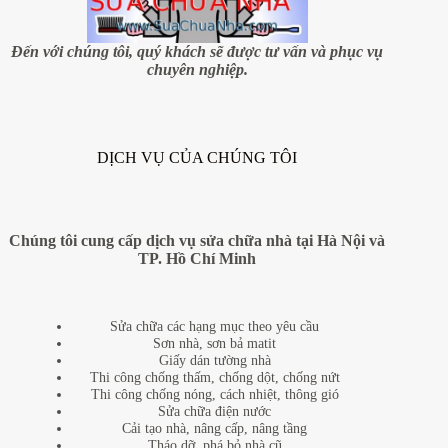
giản
như
bạn
Đến với chúng tôi, quý khách sẽ được tư vấn và phục vụ
vẫn
chuyên nghiệp.
nghĩ
DỊCH VỤ CỦA CHÚNG TÔI
Chúng tôi cung cấp dịch vụ sửa chữa nhà tại Hà Nội và
TP. Hồ Chí Minh
Sửa chữa các hạng mục theo yêu cầu
Sơn nhà, sơn bả matit
Giấy dán tường nhà
Thi công chống thấm, chống dột, chống nứt
Thi công chống nóng, cách nhiệt, thông gió
Sửa chữa điện nước
Cải tạo nhà, nâng cấp, nâng tầng
Tháo dỡ, phá bỏ nhà cũ