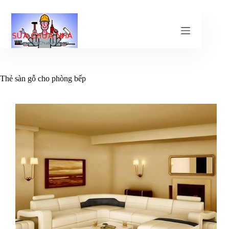
Chuyển
đến
phần
nội
dung
Thẻ
sàn gỗ cho phòng bếp