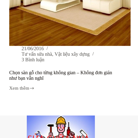
21/06/2016
Tư vấn sửa nhà
,
Vật liệu xây dựng
3 Bình luận
Chọn sàn gỗ cho từng không gian – Không đơn giản
như bạn vẫn nghĩ
Xem thêm
Chọn
sàn
gỗ
cho
từng
không
gian
–
Không
đơn