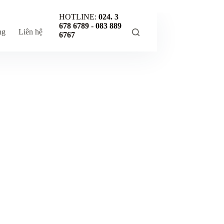
HOTLINE:
024. 3
678 6789 -
083 889
ng
Liên hệ
6767