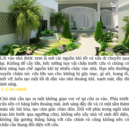
Lối vào nhà được xem là nơi các nguồn khí tốt và xấu di chuyển qua
lại. Không để cây lớn, bức tường hay vật chắn trước cửa vì chúng có
khả năng hạn chế nguồn khí tự nhiên chảy vào nhà. Bạn nên thường
xuyên chăm sóc cửa lớn sao cho không bị gãy mục, gỉ sét, loang lổ,
nứt vỡ; luôn tạo một lối đi dẫn vào nhà thoáng khí, xanh mát, đầy đủ
ánh sáng.
3. Cửa chính
Chủ nhà cần tạo ra một không gian vui vẻ tại cửa ra vào. Phía trước
cửa nên có hàng hiên thoáng mát, ánh sáng đầy đủ và có một tấm thảm
màu sắc hài hòa, tạo cảm giác chào đón. Đối với phía trong ngôi nhà
(sau khi bước qua ngưỡng cửa), không nên xây nhà vệ sinh đối diện,
không lắp gương thẳng hàng với cửa chính và cũng không nên có
chân cầu thang đối diện với cửa.