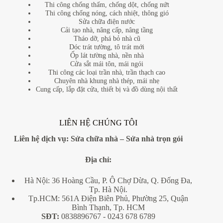
Thi công chống thấm, chống dột, chống nứt
Thi công chống nóng, cách nhiệt, thông gió
Sửa chữa điện nước
Cải tạo nhà, nâng cấp, nâng tầng
Tháo dỡ, phá bỏ nhà cũ
Dóc trát tường, tô trát mới
Ốp lát tường nhà, nền nhà
Cửa sắt mái tôn, mái ngói
Thi công các loại trần nhà, trần thạch cao
Chuyên nhà khung nhà thép, mái nhẹ
Cung cấp, lắp đặt cửa, thiết bị và đồ dùng nội thất
LIÊN HỆ CHÚNG TÔI
Liên hệ dịch vụ:
Sửa chữa nhà
–
Sửa nhà trọn gói
Địa
chỉ:
Hà Nội: 36 Hoàng Cầu, P. Ô Chợ Dừa, Q. Đống Đa,
Tp. Hà Nội.
Tp.HCM: 561A Điện Biên Phủ, Phường 25, Quận
Bình Thạnh, Tp. HCM
SĐT:
0838896767
- 0243 678 6789