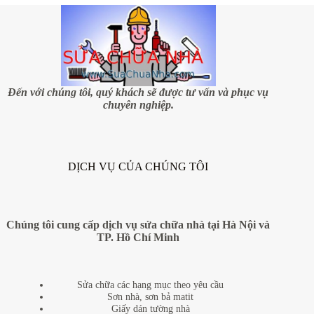
đại,
sang
trọng
&
đầm
ấm
không
thể
Đến với chúng tôi, quý khách sẽ được tư vấn và phục vụ
không
chuyên nghiệp.
mang
vào
nhà
mình
(P.1)
DỊCH VỤ CỦA CHÚNG TÔI
Chúng tôi cung cấp dịch vụ sửa chữa nhà tại Hà Nội và
TP. Hồ Chí Minh
Sửa chữa các hạng mục theo yêu cầu
Sơn nhà, sơn bả matit
Giấy dán tường nhà