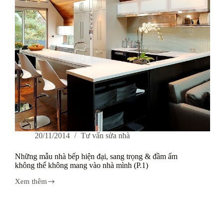
thể
không
mang
vào
nhà
mình
(P.2)
20/11/2014
Tư vấn sửa nhà
Những mẫu nhà bếp hiện đại, sang trọng & đầm ấm
không thể không mang vào nhà mình (P.1)
Xem thêm
Những
mẫu
nhà
bếp
hiện