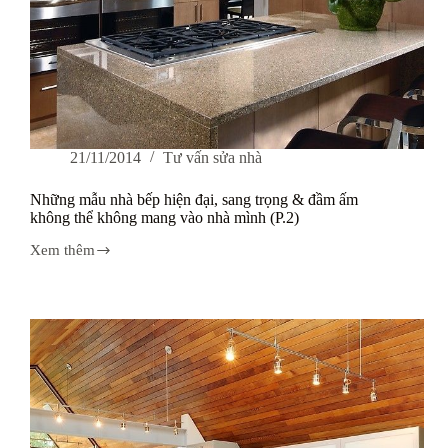
21/11/2014
Tư vấn sửa nhà
Những mẫu nhà bếp hiện đại, sang trọng & đầm ấm
không thể không mang vào nhà mình (P.2)
Xem thêm
Những
mẫu
nhà
bếp
hiện
đại,
sang
trọng
&
đầm
ấm
không