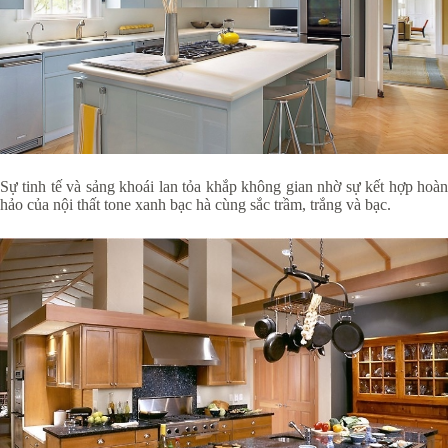
Sự tinh tế và sảng khoái lan tỏa khắp không gian nhờ sự kết hợp hoàn
hảo của nội thất tone xanh bạc hà cùng sắc trầm, trắng và bạc.