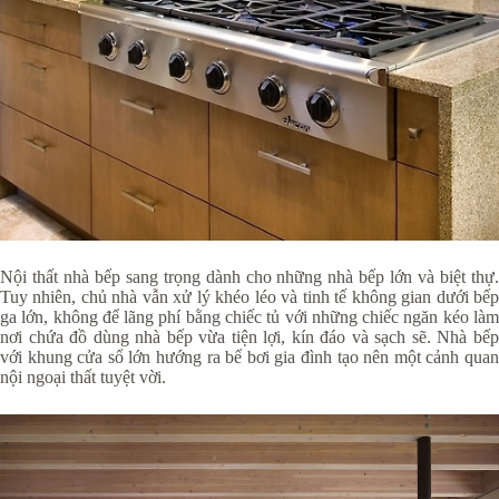
Nội thất nhà bếp sang trọng dành cho những nhà bếp lớn và biệt thự.
Tuy nhiên, chủ nhà vẫn xử lý khéo léo và tinh tế không gian dưới bếp
ga lớn, không để lãng phí bằng chiếc tủ với những chiếc ngăn kéo làm
nơi chứa đồ dùng nhà bếp vừa tiện lợi, kín đáo và sạch sẽ. Nhà bếp
với khung cửa sổ lớn hướng ra bể bơi gia đình tạo nên một cảnh quan
nội ngoại thất tuyệt vời.