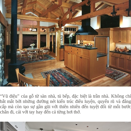
“Vũ điệu” của gỗ từ sàn nhà, tủ bếp, đặc biệt là trần nhà. Không chỉ
bắt mắt bởi những đường nét kiến trúc điêu luyện, quyến rũ và đẳng
cấp mà còn tạo sự gần gũi với thiên nhiên đến tuyệt đối từ mỗi bước
chân đi, cái với tay hay đến cả từng hơi thở.