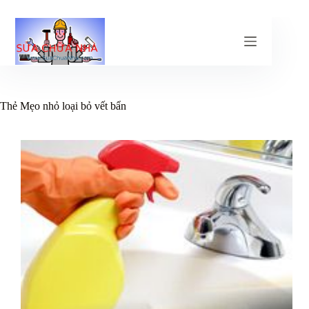
Chuyển
đến
phần
nội
dung
Thẻ
Mẹo nhỏ loại bỏ vết bẩn