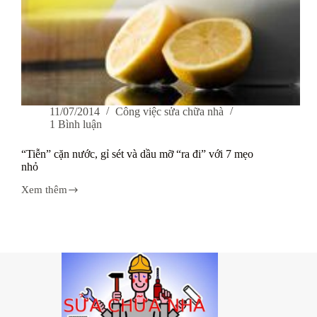
11/07/2014
Công việc sửa chữa nhà
1 Bình luận
“Tiễn” cặn nước, gỉ sét và dầu mỡ “ra đi” với 7 mẹo
nhỏ
Xem thêm
“Tiễn”
cặn
nước,
gỉ
sét
và
dầu
mỡ
“ra
đi”
với