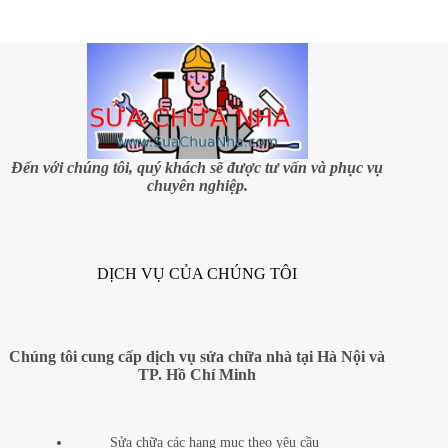
kỹ
thuật
của
sàn
gỗ
công
nghiệp
cần
biết
Đến với chúng tôi, quý khách sẽ được tư vấn và phục vụ
chuyên nghiệp.
DỊCH VỤ CỦA CHÚNG TÔI
Chúng tôi cung cấp dịch vụ sửa chữa nhà tại Hà Nội và
TP. Hồ Chí Minh
Sửa chữa các hạng mục theo yêu cầu