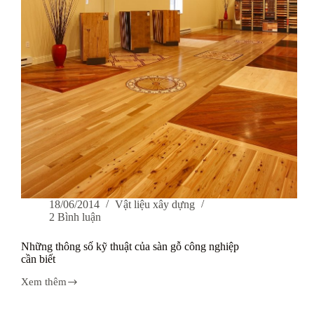
18/06/2014
Vật liệu xây dựng
2 Bình luận
Những thông số kỹ thuật của sàn gỗ công nghiệp
cần biết
Xem thêm
Những
thông
số