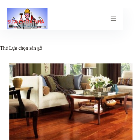
Chuyển
đến
phần
nội
dung
Thẻ
Lựa chọn sàn gỗ