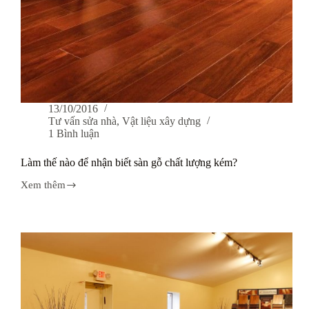
13/10/2016
Tư vấn sửa nhà
,
Vật liệu xây dựng
1 Bình luận
Làm thế nào để nhận biết sàn gỗ chất lượng kém?
Xem thêm
Làm
thế
nào
để
nhận
biết
sàn
gỗ
chất
lượng
kém?