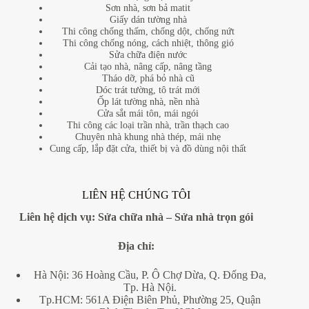
Sơn nhà, sơn bả matit
Giấy dán tường nhà
Thi công chống thấm, chống dột, chống nứt
Thi công chống nóng, cách nhiệt, thông gió
Sửa chữa điện nước
Cải tạo nhà, nâng cấp, nâng tầng
Tháo dỡ, phá bỏ nhà cũ
Dóc trát tường, tô trát mới
Ốp lát tường nhà, nền nhà
Cửa sắt mái tôn, mái ngói
Thi công các loại trần nhà, trần thạch cao
Chuyên nhà khung nhà thép, mái nhẹ
Cung cấp, lắp đặt cửa, thiết bị và đồ dùng nội thất
LIÊN HỆ CHÚNG TÔI
Liên hệ dịch vụ:
Sửa chữa nhà
–
Sửa nhà trọn gói
Địa
chỉ:
Hà Nội: 36 Hoàng Cầu, P. Ô Chợ Dừa, Q. Đống Đa,
Tp. Hà Nội.
Tp.HCM: 561A Điện Biên Phủ, Phường 25, Quận